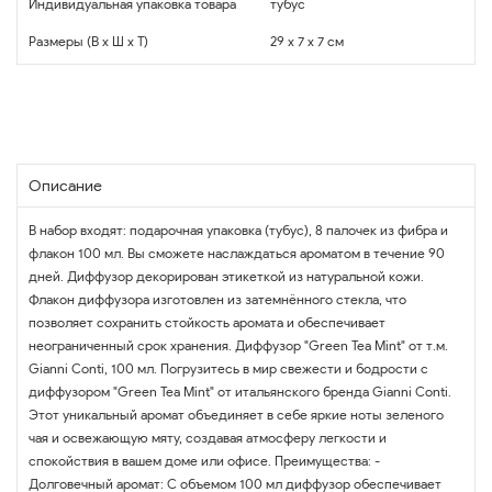
Индивидуальная упаковка товара
тубус
Размеры (В x Ш x Т)
29 x 7 x 7 см
Описание
В набор входят: подарочная упаковка (тубус), 8 палочек из фибра и
флакон 100 мл. Вы сможете наслаждаться ароматом в течение 90
дней. Диффузор декорирован этикеткой из натуральной кожи.
Флакон диффузора изготовлен из затемнённого стекла, что
позволяет сохранить стойкость аромата и обеспечивает
неограниченный срок хранения. Диффузор "Green Tea Mint" от т.м.
Gianni Conti, 100 мл. Погрузитесь в мир свежести и бодрости с
диффузором "Green Tea Mint" от итальянского бренда Gianni Conti.
Этот уникальный аромат объединяет в себе яркие ноты зеленого
чая и освежающую мяту, создавая атмосферу легкости и
спокойствия в вашем доме или офисе. Преимущества: -
Долговечный аромат: С объемом 100 мл диффузор обеспечивает