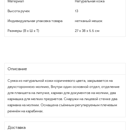
Материал
Натуральная кожа
Высота ручек
13
Индивидуальная упаковка товара
нетканый мешок
Размеры (В x Ш x Т)
27 x 38 x 5.5 см
Описание
Сумка из натуральной кожи коричневого цвета, закрывается на
двухстороннюю молнию, Внутри один основной отдел, отделение
для планшета на липучке, карман для документов на молнии, два
кармашка для мелких предметов. Снаружи на лицевой стенке два
кармана на молнии. Оснащена съёмным регулируемым плечевым
ремнём на карабинах.
Доставка