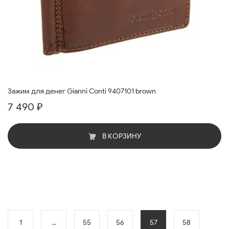
Зажим для денег Gianni Conti 9407101 brown
7 490 ₽
В КОРЗИНУ
1
...
55
56
57
58