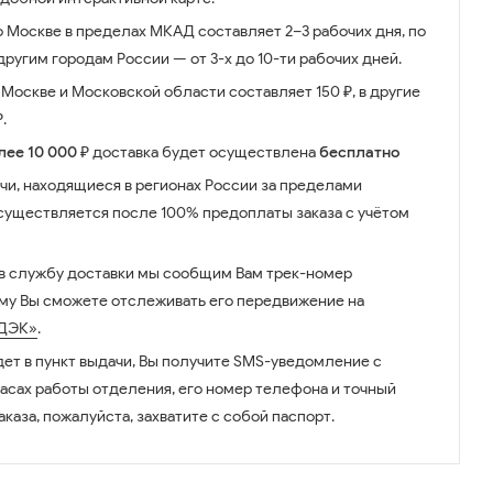
о Москве в пределах МКАД составляет 2–3 рабочих дня, по
ругим городам России — от 3-х до 10-ти рабочих дней.
Москве и Московской области составляет 150 ₽, в другие
.
лее 10 000 ₽
доставка будет осуществлена
бесплатно
чи, находящиеся в регионах России за пределами
существляется после 100% предоплаты заказа с учётом
 в службу доставки мы сообщим Вам трек-номер
ому Вы сможете отслеживать его передвижение на
ДЭК»
.
дет в пункт выдачи, Вы получите SMS-уведомление с
часах работы отделения, его номер телефона и точный
аказа, пожалуйста, захватите с собой паспорт.