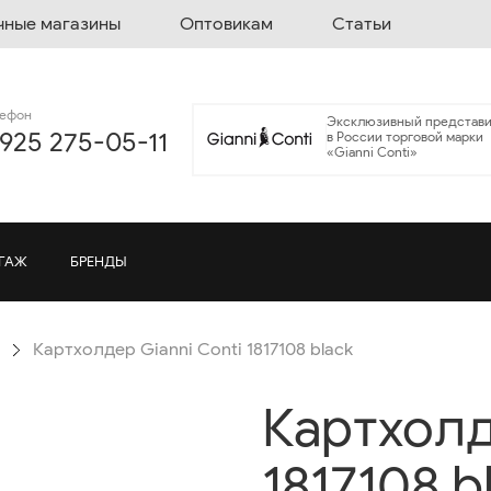
чные магазины
Оптовикам
Статьи
лефон
Эксклюзивный представи
 925 275-05-11
в России торговой марки
«Gianni Conti»
ГАЖ
БРЕНДЫ
Картхолдер Gianni Conti 1817108 black
Картхолд
1817108 b