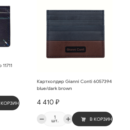
 11711
Картхолдер Gianni Conti 6057394
blue/dark brown
4 410 ₽
 КОРЗИНУ
В КОРЗИНУ
шт.