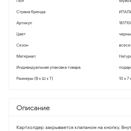
Пол
Мужс
Страна бренда
ИТАЛ
Артикул
181710
Цвет
черны
Сезон
всесе
Материал
Натур
Индивидуальная упаковка товара
подар
Размеры (В x Ш x Т)
10 x 7 
Описание
Картхолдер закрывается клапаном на кнопку. Вну