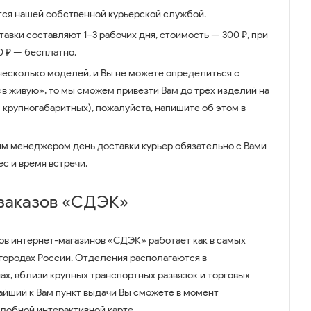
ся нашей собственной курьерской службой.
авки составляют 1–3 рабочих дня, стоимость — 300 ₽, при
00 ₽ — бесплатно.
несколько моделей, и Вы не можете определиться с
 «в живую», то мы сможем привезти Вам до трёх изделий на
 крупногабаритных), пожалуйста, напишите об этом в
им менеджером день доставки курьер обязательно с Вами
ес и время встречи.
 заказов «СДЭК»
ов интернет-магазинов «СДЭК» работает как в самых
 городах России. Отделения располагаются в
ах, вблизи крупных транспортных развязок и торговых
айший к Вам пункт выдачи Вы сможете в момент
удобной интерактивной карте.