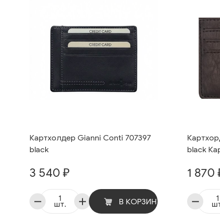
Картхолдер Gianni Conti 707397
Картхор
black
black К
3 540 ₽
1 870 
В КОРЗИНУ
шт.
шт