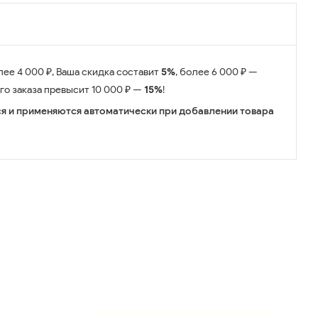
лее 4 000 ₽, Ваша скидка составит
5%
, более 6 000 ₽ —
его заказа превысит 10 000 ₽ —
15%
!
я и применяются автоматически при добавлении товара