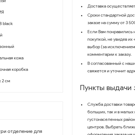
кой
Доставка осуществляет
ИЯ
Сроки стандартной дост
заказе на сумму от 3 5
8 black
Если Вам понравились 
й
покупкой, не увидев их
зонный
выбор (за исключением
комментарии к заказу.
альная кожа
В согласованный с наш
очная коробка
свяжется и уточнит адр
x 2 см
Пункты выдачи
Служба доставки товар
больших, так и в малых
густонаселенных район
центров. Выбрать ближ
три отделение для
оформления заказа на 