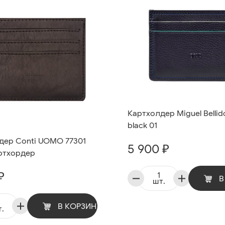
Картхолдер Miguel Bellido
black 01
дер Conti UOMO 77301
5 900 ₽
артхордер
₽
В
шт.
В КОРЗИНУ
.