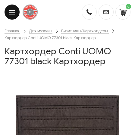
0
Главная
Для мужчин
Визитницы/Картхолдеры
Картхордер Conti UOMO 77301 black Картхордер
Картхордер Conti UOMO
77301 black Картхордер