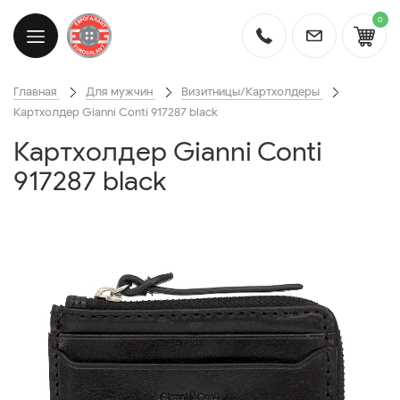
0
Главная
Для мужчин
Визитницы/Картхолдеры
Картхолдер Gianni Conti 917287 black
Картхолдер Gianni Conti
917287 black