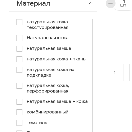
Материал
шт.
чёрный-коричневый
чёрный-синий
натуральная кожа
текстурированная
комбинированный
Натуральная кожа
коричнево-зеленый
натуральная замша
коричневый-синий
натуральная кожа + ткань
коричневый/светло-
коричневый
натуральная кожа на
1
подкладке
коричневый /ручное окраш.-
оранж, зеленый, голубой
натуральная кожа,
перфорированная
синий/черный
натуральная замша + кожа
коричневый /ручное окраш.-
оранж, зеленый, желтый
комбинированный
синий/белый
текстиль