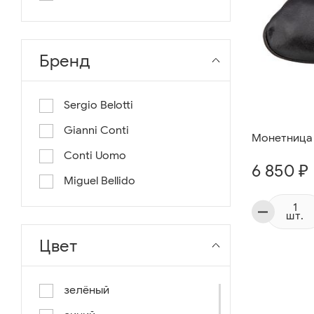
длина 130
длина 135
Бренд
Sergio Belotti
Gianni Conti
Монетница 
Conti Uomo
6 850 ₽
Miguel Bellido
шт.
Цвет
зелёный