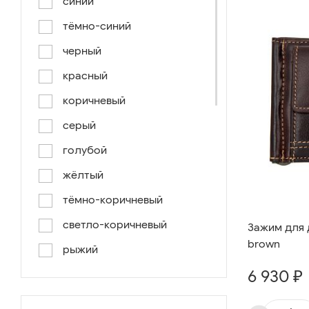
синий
тёмно-синий
черный
красный
коричневый
серый
голубой
жёлтый
тёмно-коричневый
светло-коричневый
Зажим для д
brown
рыжий
6 930 ₽
серо-коричневый
светло-голубой