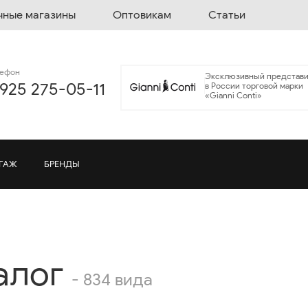
чные магазины
Оптовикам
Статьи
лефон
Эксклюзивный представи
 925 275-05-11
в России торговой марки
«Gianni Conti»
ГАЖ
БРЕНДЫ
алог
- 834 вида