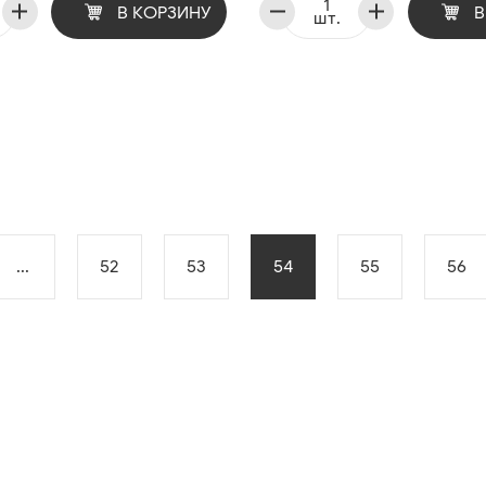
В КОРЗИНУ
В
шт.
...
52
53
54
55
56