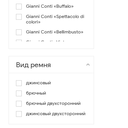
Gianni Conti «Buffalo»
Gianni Conti «Spettacolo di
colori»
Gianni Conti «Bellimbusto»
Gianni Conti «Vintage»
Gianni Conti «Lusso e un
pochino di colore»
Вид ремня
Gianni Conti «Antico»
Miguel Bellido «Melbourne»
джинсовый
Miguel Bellido «Sport»
брючный
Miguel Bellido «Design»
брючный двухсторонний
Miguel Bellido «Praga»
джинсовый двухсторонний
Gianni Conti «Canva»