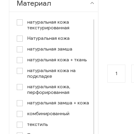
Материал
чёрный-коричневый
чёрный-синий
натуральная кожа
текстурированная
комбинированный
Натуральная кожа
коричнево-зеленый
натуральная замша
коричневый-синий
натуральная кожа + ткань
коричневый/светло-
коричневый
натуральная кожа на
1
подкладке
коричневый /ручное окраш.-
оранж, зеленый, голубой
натуральная кожа,
перфорированная
синий/черный
натуральная замша + кожа
коричневый /ручное окраш.-
оранж, зеленый, желтый
комбинированный
синий/белый
текстиль