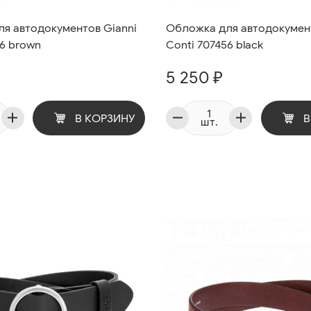
я автодокументов Gianni
Обложка для автодокумент
56 brown
Conti 707456 black
5 250 ₽
В КОРЗИНУ
В
шт.