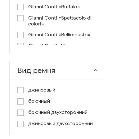
Gianni Conti «Buffalo»
Gianni Conti «Spettacolo di
colori»
Gianni Conti «Bellimbusto»
Gianni Conti «Vintage»
Gianni Conti «Lusso e un
pochino di colore»
Вид ремня
Gianni Conti «Antico»
Miguel Bellido «Melbourne»
джинсовый
Miguel Bellido «Sport»
брючный
Miguel Bellido «Design»
брючный двухсторонний
Miguel Bellido «Praga»
джинсовый двухсторонний
Gianni Conti «Canva»