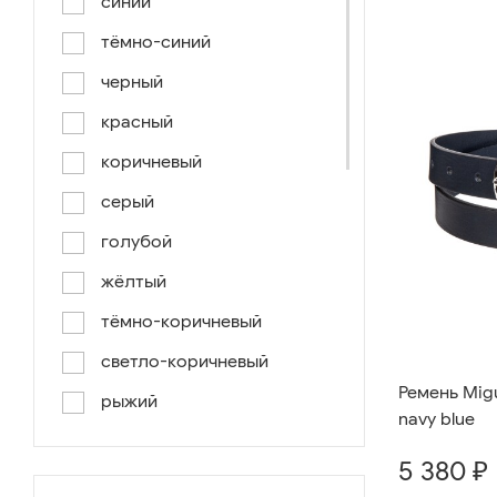
синий
тёмно-синий
черный
красный
коричневый
серый
голубой
жёлтый
тёмно-коричневый
светло-коричневый
Ремень Migu
рыжий
navy blue
серо-коричневый
5 380 ₽
светло-голубой