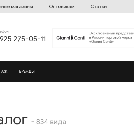
чные магазины
Оптовикам
Статьи
лефон
Эксклюзивный представи
 925 275-05-11
в России торговой марки
«Gianni Conti»
ГАЖ
БРЕНДЫ
алог
- 834 вида