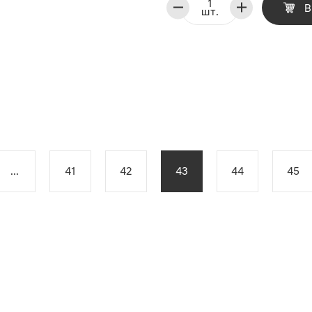
В
шт.
...
41
42
43
44
45