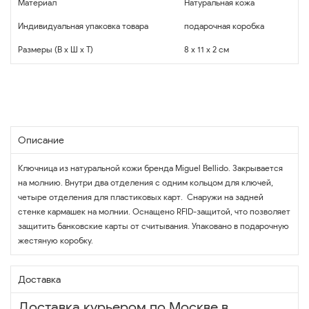
Материал
Натуральная кожа
Индивидуальная упаковка товара
подарочная коробка
Размеры (В x Ш x Т)
8 x 11 x 2 см
Описание
Ключница из натуральной кожи бренда Miguel Bellido. Закрывается
на молнию. Внутри два отделения с одним кольцом для ключей,
четыре отделения для пластиковых карт. Снаружи на задней
стенке кармашек на молнии. Оснащено RFID-защитой, что позволяет
защитить банковские карты от считывания. Упаковано в подарочную
жестяную коробку.
Доставка
Доставка курьером по Москве в