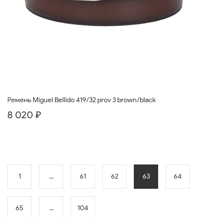
Ремень Miguel Bellido 419/32 prov 3 brown/black
8 020 ₽
1
...
61
62
63
64
65
...
104