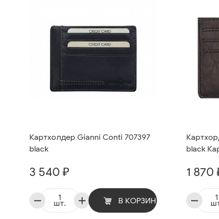
Картхолдер Gianni Conti 707397
Картхор
black
black К
3 540 ₽
1 870 
В КОРЗИНУ
шт.
шт