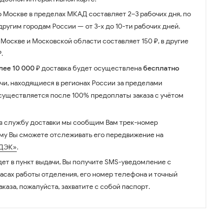
о Москве в пределах МКАД составляет 2–3 рабочих дня, по
ругим городам России — от 3-х до 10-ти рабочих дней.
Москве и Московской области составляет 150 ₽, в другие
.
лее 10 000 ₽
доставка будет осуществлена
бесплатно
чи, находящиеся в регионах России за пределами
существляется после 100% предоплаты заказа с учётом
 в службу доставки мы сообщим Вам трек-номер
ому Вы сможете отслеживать его передвижение на
ДЭК»
.
дет в пункт выдачи, Вы получите SMS-уведомление с
часах работы отделения, его номер телефона и точный
аказа, пожалуйста, захватите с собой паспорт.