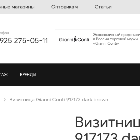
чные магазины
Оптовикам
Статьи
лефон
Эксклюзивный представи
 925 275-05-11
в России торговой марки
«Gianni Conti»
ГАЖ
БРЕНДЫ
Визитница Gianni Conti 917173 dark brown
Визитниц
917173 d