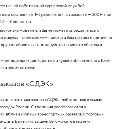
ся нашей собственной курьерской службой.
авки составляют 1–3 рабочих дня, стоимость — 300 ₽, при
00 ₽ — бесплатно.
несколько моделей, и Вы не можете определиться с
 «в живую», то мы сможем привезти Вам до трёх изделий на
 крупногабаритных), пожалуйста, напишите об этом в
им менеджером день доставки курьер обязательно с Вами
ес и время встречи.
 заказов «СДЭК»
ов интернет-магазинов «СДЭК» работает как в самых
 городах России. Отделения располагаются в
ах, вблизи крупных транспортных развязок и торговых
айший к Вам пункт выдачи Вы сможете в момент
удобной интерактивной карте.