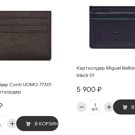
Картхолдер Miguel Bellido
black 01
дер Conti UOMO 77301
5 900 ₽
артхордер
₽
В
шт.
В КОРЗИНУ
.