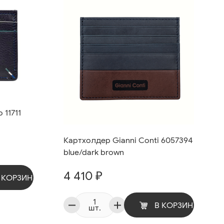
 11711
Картхолдер Gianni Conti 6057394
blue/dark brown
4 410 ₽
 КОРЗИНУ
В КОРЗИНУ
шт.