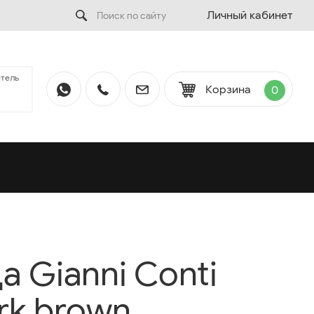
Личный кабинет
тель
Корзина
0
а Gianni Conti
ark brown