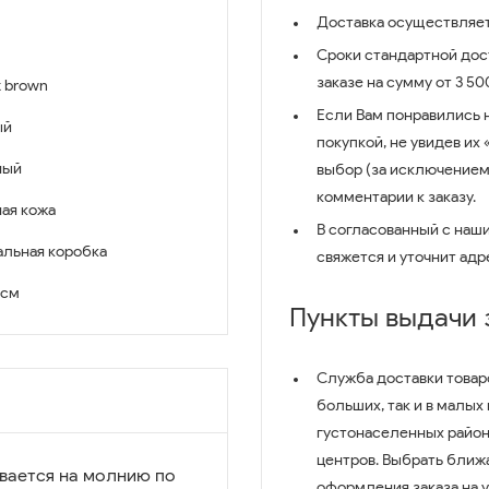
Доставка осуществляет
Сроки стандартной дост
заказе на сумму от 3 5
k brown
Если Вам понравились 
ый
покупкой, не увидев их
ный
выбор (за исключением
комментарии к заказу.
ая кожа
В согласованный с наш
льная коробка
свяжется и уточнит адр
2 см
Пункты выдачи
Служба доставки товар
больших, так и в малых
густонаселенных район
центров. Выбрать ближ
вается на молнию по
оформления заказа на 