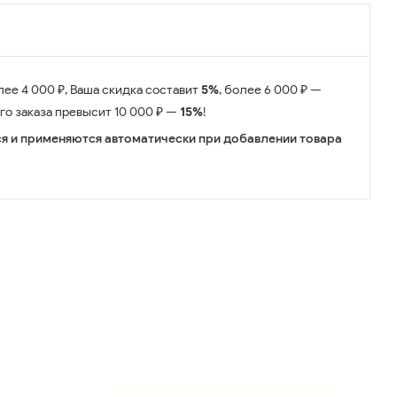
лее 4 000 ₽, Ваша скидка составит
5%
, более 6 000 ₽ —
его заказа превысит 10 000 ₽ —
15%
!
я и применяются автоматически при добавлении товара