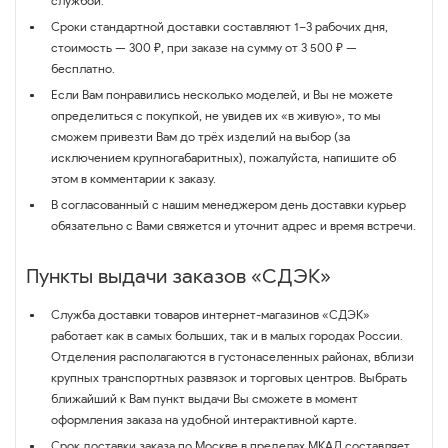
службой.
Сроки стандартной доставки составляют 1–3 рабочих дня,
стоимость — 300 ₽, при заказе на сумму от 3 500 ₽ —
бесплатно.
Если Вам понравились несколько моделей, и Вы не можете
определиться с покупкой, не увидев их «в живую», то мы
сможем привезти Вам до трёх изделий на выбор (за
исключением крупногабаритных), пожалуйста, напишите об
этом в комментарии к заказу.
В согласованный с нашим менеджером день доставки курьер
обязательно с Вами свяжется и уточнит адрес и время встречи.
Пункты выдачи заказов «СДЭК»
Служба доставки товаров интернет-магазинов «СДЭК»
работает как в самых больших, так и в малых городах России.
Отделения располагаются в густонаселенных районах, вблизи
крупных транспортных развязок и торговых центров. Выбрать
ближайший к Вам пункт выдачи Вы сможете в момент
оформления заказа на удобной интерактивной карте.
Срок доставки заказа по Москве в пределах МКАД составляет