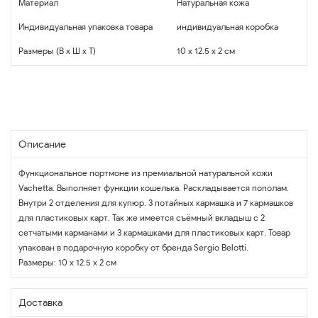
Материал
Натуральная кожа
Индивидуальная упаковка товара
индивидуальная коробка
Размеры (В x Ш x Т)
10 x 12.5 x 2 см
Описание
Функциональное портмоне из премиальной натуральной кожи
Vachetta. Выполняет функции кошелька. Раскладывается пополам.
Внутри 2 отделения для купюр. 3 потайных кармашка и 7 кармашков
для пластиковых карт. Так же имеется съёмный вкладыш с 2
сетчатыми карманами и 3 кармашками для пластиковых карт. Товар
упакован в подарочную коробку от бренда Sergio Belotti.
Размеры: 10 х 12.5 х 2 см
Доставка