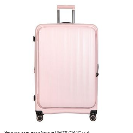
Чемодан-тележка Verage GM22001W30 pink