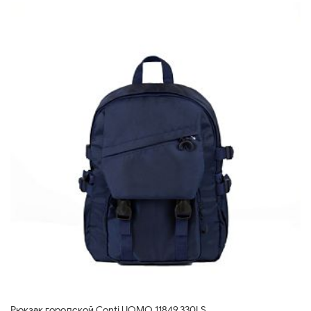
Рюкзак городской Conti UOMO 11849.330LS