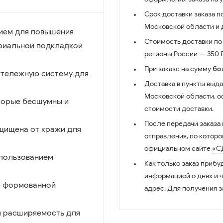
Срок доставки заказа п
Московской области и д
тием для повышения
Стоимость доставки по 
риальной подкладкой
регионы России — 350 ₽
При заказе на сумму
бо
 тележную систему для
Доставка в пункты выда
Московской области, о
торые бесшумны и
стоимости доставки.
После передачи заказа
ащищена от кражи для
отправления, по котор
официальном сайте
«С
спользованием
Как только заказ прибу
информацией о днях и 
ю формованной
адрес. Для получения з
я расширяемость для