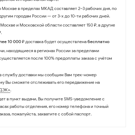
о Москве в пределах МКАД составляет 2–3 рабочих дня, по
ругим городам России — от 3-х до 10-ти рабочих дней.
Москве и Московской области составляет 150 ₽, в другие
.
лее 10 000 ₽
доставка будет осуществлена
бесплатно
чи, находящиеся в регионах России за пределами
существляется после 100% предоплаты заказа с учётом
 в службу доставки мы сообщим Вам трек-номер
ому Вы сможете отслеживать его передвижение на
ДЭК»
.
дет в пункт выдачи, Вы получите SMS-уведомление с
часах работы отделения, его номер телефона и точный
аказа, пожалуйста, захватите с собой паспорт.