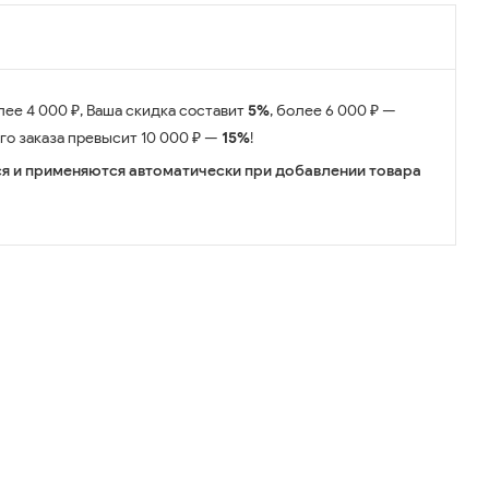
лее 4 000 ₽, Ваша скидка составит
5%
, более 6 000 ₽ —
его заказа превысит 10 000 ₽ —
15%
!
я и применяются автоматически при добавлении товара