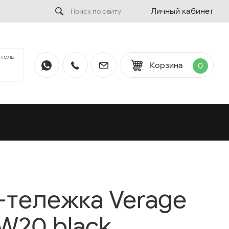
Личный кабинет
тель
Корзина
0
тележка Verage
W20 black