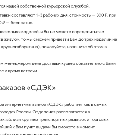
ся нашей собственной курьерской службой.
авки составляют 1–3 рабочих дня, стоимость — 300 ₽, при
00 ₽ — бесплатно.
несколько моделей, и Вы не можете определиться с
 «в живую», то мы сможем привезти Вам до трёх изделий на
 крупногабаритных), пожалуйста, напишите об этом в
им менеджером день доставки курьер обязательно с Вами
ес и время встречи.
 заказов «СДЭК»
ов интернет-магазинов «СДЭК» работает как в самых
 городах России. Отделения располагаются в
ах, вблизи крупных транспортных развязок и торговых
айший к Вам пункт выдачи Вы сможете в момент
удобной интерактивной карте.