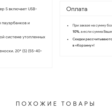
Оплата
ер S включает USB-
 пауэрбанков и
При заказе на сумму бо
10%
, а если сумма Ваш
ой системе утопленных
Скидки рассчитываютс
в «Корзину»!
оски. 20* (S) (55-40-
ПОХОЖИЕ ТОВАРЫ