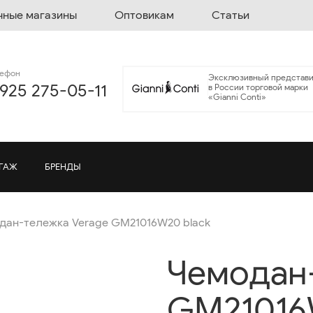
чные магазины
Оптовикам
Статьи
лефон
Эксклюзивный представи
 925 275-05-11
в России торговой марки
«Gianni Conti»
ГАЖ
БРЕНДЫ
дан-тележка Verage GM21016W20 black
Чемодан-
GM21016