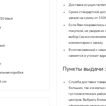
Доставка осуществляет
Сроки стандартной дост
заказе на сумму от 3 5
20 black
Если Вам понравились 
й
покупкой, не увидев их
выбор (за исключением
комментарии к заказу.
ный
В согласованный с наш
свяжется и уточнит адр
р
Пункты выдачи
льная коробка
26 см
Служба доставки товар
больших, так и в малых
густонаселенных район
центров. Выбрать ближ
оформления заказа на 