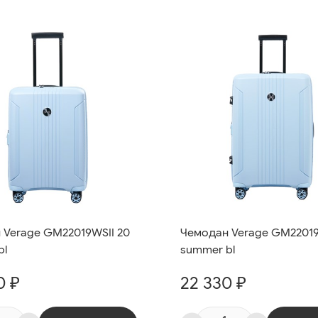
 Verage GM22019WSII 20
Чемодан Verage GM22019
bl
summer bl
0 ₽
22 330 ₽