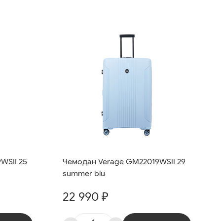
WSII 25
Чемодан Verage GM22019WSII 29
summer blu
22 990 ₽