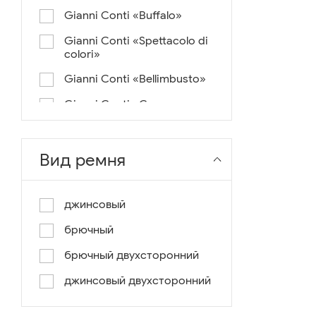
Gianni Conti «Buffalo»
Gianni Conti «Spettacolo di
colori»
Gianni Conti «Bellimbusto»
Gianni Conti «Corazza»
Gianni Conti «Vintage»
Gianni Conti «Lusso e un
Вид ремня
pochino di colore»
Gianni Conti «Antico»
джинсовый
Miguel Bellido «Melbourne»
брючный
Miguel Bellido «Sport»
брючный двухсторонний
Miguel Bellido «Design»
джинсовый двухсторонний
Miguel Bellido «Praga»