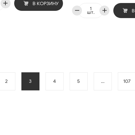
В КОРЗИНУ
В
шт.
2
3
4
5
...
107