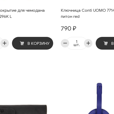
окрытие для чемодана
Ключница Conti UOMO 771
296K L
питон red
790 ₽
В КОРЗИНУ
В
шт.