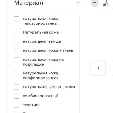
Материал
шт.
чёрный-коричневый
чёрный-синий
натуральная кожа
текстурированная
комбинированный
Натуральная кожа
коричнево-зеленый
натуральная замша
коричневый-синий
натуральная кожа + ткань
коричневый/светло-
коричневый
натуральная кожа на
подкладке
коричневый /ручное окраш.-
1
оранж, зеленый, голубой
натуральная кожа,
перфорированная
синий/черный
натуральная замша + кожа
коричневый /ручное окраш.-
оранж, зеленый, желтый
комбинированный
синий/белый
текстиль