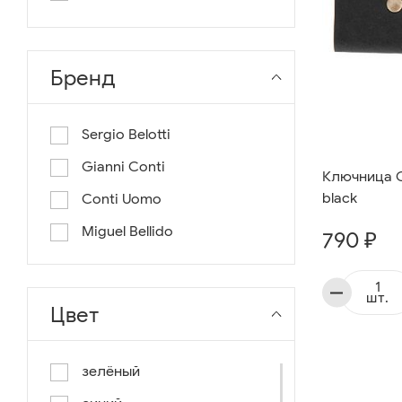
длина 130
длина 135
Бренд
Sergio Belotti
Gianni Conti
Ключница C
black
Conti Uomo
Miguel Bellido
790 ₽
шт.
Цвет
зелёный