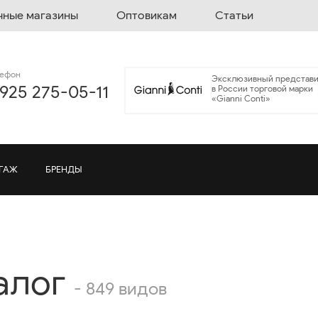
чные магазины
Оптовикам
Статьи
лефон
Эксклюзивный представи
 925 275-05-11
в России торговой марки
«Gianni Conti»
ГАЖ
БРЕНДЫ
алог
- 849 видов