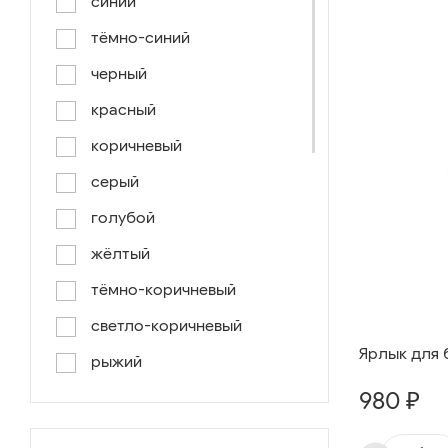
синий
тёмно-синий
черный
красный
коричневый
серый
голубой
жёлтый
тёмно-коричневый
светло-коричневый
Ярлык для 
рыжий
980 ₽
серо-коричневый
светло-голубой