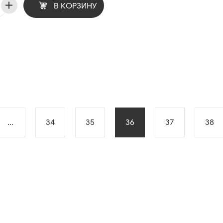
В КОРЗИНУ
...
34
35
36
37
38