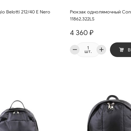
o Belotti 212/40 E Nero
Рюкзак однолямочный Co
11862.322LS
4 360 ₽
В
шт.