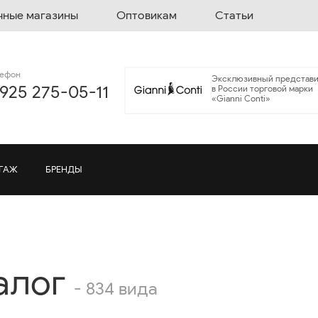
чные магазины
Оптовикам
Статьи
лефон
Эксклюзивный представи
 925 275-05-11
в России торговой марки
«Gianni Conti»
ГАЖ
БРЕНДЫ
алог
- 834 вида