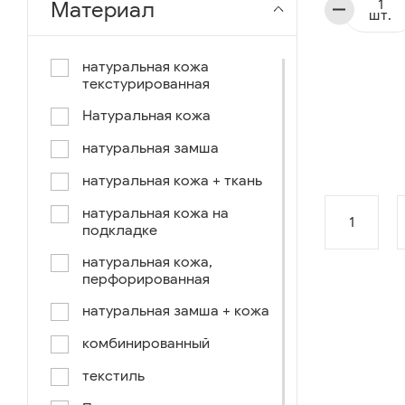
Материал
шт.
чёрный-коричневый
чёрный-синий
натуральная кожа
текстурированная
комбинированный
Натуральная кожа
коричнево-зеленый
натуральная замша
коричневый-синий
натуральная кожа + ткань
коричневый/светло-
коричневый
натуральная кожа на
1
подкладке
коричневый /ручное окраш.-
оранж, зеленый, голубой
натуральная кожа,
перфорированная
синий/черный
натуральная замша + кожа
коричневый /ручное окраш.-
оранж, зеленый, желтый
комбинированный
синий/белый
текстиль