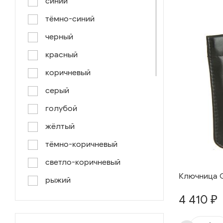
синий
тёмно-синий
черный
красный
коричневый
серый
голубой
жёлтый
тёмно-коричневый
светло-коричневый
Ключница Gi
рыжий
4 410 ₽
серо-коричневый
светло-голубой