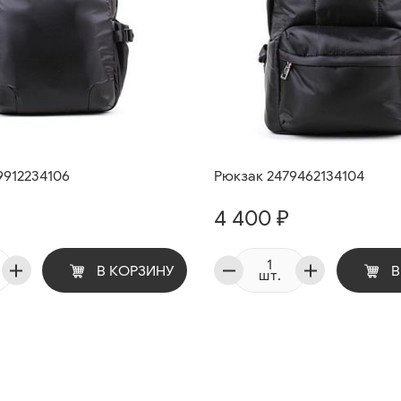
9912234106
Рюкзак 2479462134104
4 400 ₽
В КОРЗИНУ
В
шт.