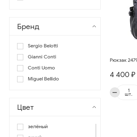
длина 130
длина 135
Бренд
Sergio Belotti
Gianni Conti
Рюкзак 247
Conti Uomo
4 400 ₽
Miguel Bellido
шт.
Цвет
зелёный