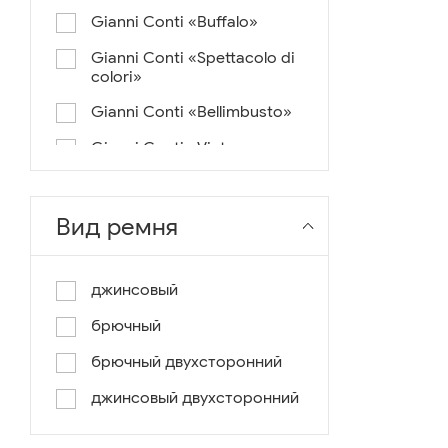
Gianni Conti «Buffalo»
Gianni Conti «Spettacolo di
colori»
Gianni Conti «Bellimbusto»
Gianni Conti «Vintage»
Gianni Conti «Lusso e un
pochino di colore»
Вид ремня
Gianni Conti «Antico»
Miguel Bellido «Melbourne»
джинсовый
Miguel Bellido «Sport»
брючный
Miguel Bellido «Design»
брючный двухсторонний
Miguel Bellido «Praga»
джинсовый двухсторонний
Gianni Conti «Canva»