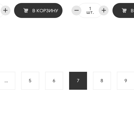
В КОРЗИНУ
В
шт.
...
5
6
7
8
9