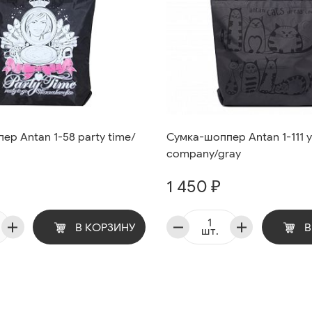
р Antan 1-58 party time/
Сумка-шоппер Antan 1-111 
company/gray
1 450 ₽
В КОРЗИНУ
В
шт.