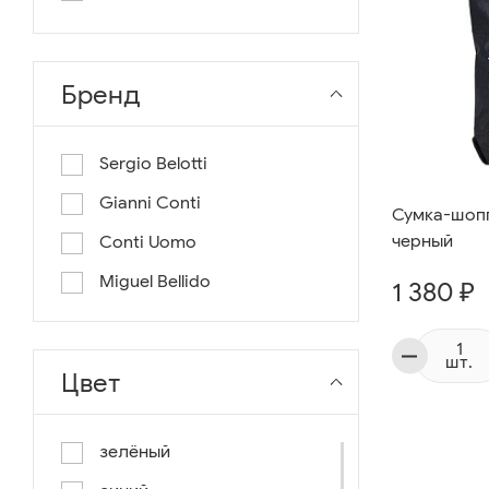
длина 130
длина 135
Бренд
Sergio Belotti
Gianni Conti
Сумка-шоппе
черный
Conti Uomo
Miguel Bellido
1 380 ₽
шт.
Цвет
зелёный