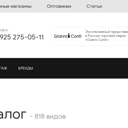
чные магазины
Оптовикам
Статьи
лефон
Эксклюзивный представи
 925 275-05-11
в России торговой марки
«Gianni Conti»
ГАЖ
БРЕНДЫ
алог
- 818 видов