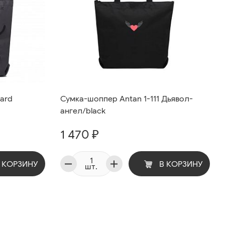
yard
Сумка-шоппер Antan 1-111 Дьявол-
ангел/black
1 470 ₽
 КОРЗИНУ
В КОРЗИНУ
шт.