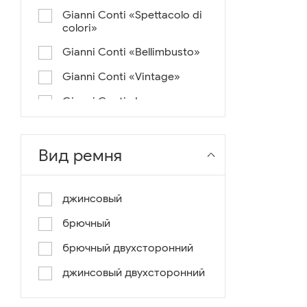
Gianni Conti «Spettacolo di
colori»
Gianni Conti «Bellimbusto»
Gianni Conti «Vintage»
Gianni Conti «Lusso e un
pochino di colore»
Gianni Conti «Antico»
Вид ремня
Miguel Bellido «Melbourne»
Miguel Bellido «Sport»
джинсовый
Miguel Bellido «Design»
брючный
Miguel Bellido «Praga»
брючный двухсторонний
Gianni Conti «Canva»
джинсовый двухсторонний
Gianni Conti «Modern»