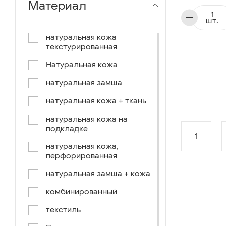
Материал
чёрный-коричневый
шт.
чёрный-синий
натуральная кожа
текстурированная
комбинированный
Натуральная кожа
коричнево-зеленый
натуральная замша
коричневый-синий
натуральная кожа + ткань
коричневый/светло-
коричневый
натуральная кожа на
подкладке
коричневый /ручное окраш.-
1
оранж, зеленый, голубой
натуральная кожа,
перфорированная
синий/черный
натуральная замша + кожа
коричневый /ручное окраш.-
оранж, зеленый, желтый
комбинированный
синий/белый
текстиль