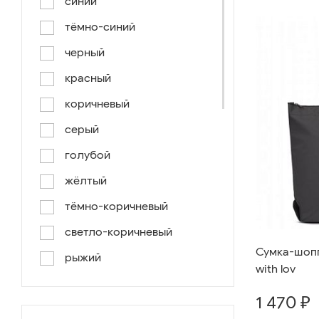
синий
тёмно-синий
черный
красный
коричневый
серый
голубой
жёлтый
тёмно-коричневый
светло-коричневый
Сумка-шоппе
рыжий
with lov
серо-коричневый
1 470 ₽
светло-голубой