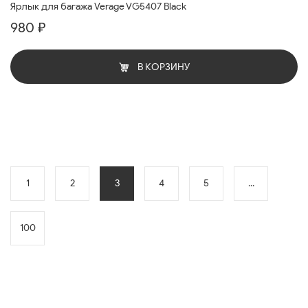
Ярлык для багажа Verage VG5407 Black
980 ₽
В КОРЗИНУ
1
2
3
4
5
...
100