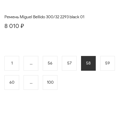
Ремень Miguel Bellido 300/32 2293 black 01
8 010 ₽
1
...
56
57
58
59
60
...
100