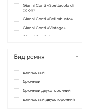
Gianni Conti «Spettacolo di
colori»
Gianni Conti «Bellimbusto»
Gianni Conti «Vintage»
Gianni Conti «Lusso e un
pochino di colore»
Gianni Conti «Antico»
Вид ремня
Miguel Bellido «Melbourne»
Miguel Bellido «Sport»
джинсовый
Miguel Bellido «Design»
брючный
Miguel Bellido «Praga»
брючный двухсторонний
Gianni Conti «Canva»
джинсовый двухсторонний
Gianni Conti «Modern»