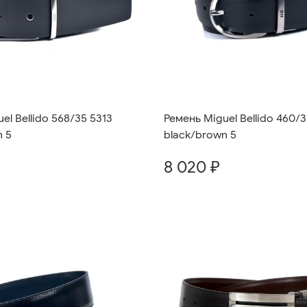
el Bellido 568/35 5313
Ремень Miguel Bellido 460/
n 5
black/brown 5
8 020 ₽