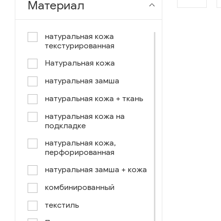
Материал
чёрный-коричневый
чёрный-синий
натуральная кожа
текстурированная
комбинированный
Натуральная кожа
коричнево-зеленый
натуральная замша
коричневый-синий
натуральная кожа + ткань
коричневый/светло-
коричневый
натуральная кожа на
подкладке
коричневый /ручное окраш.-
оранж, зеленый, голубой
натуральная кожа,
перфорированная
синий/черный
натуральная замша + кожа
коричневый /ручное окраш.-
оранж, зеленый, желтый
комбинированный
синий/белый
текстиль