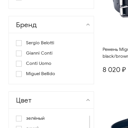
длина 130
длина 135
Бренд
Sergio Belotti
Ремень Migu
Gianni Conti
black/brow
Conti Uomo
8 020 ₽
Miguel Bellido
Цвет
зелёный