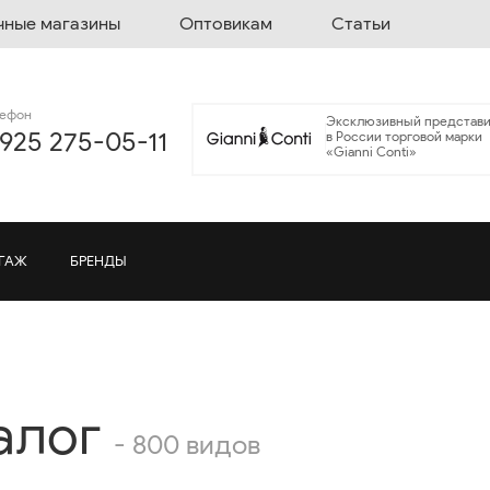
чные магазины
Оптовикам
Статьи
лефон
Эксклюзивный представи
 925 275-05-11
в России торговой марки
«Gianni Conti»
ГАЖ
БРЕНДЫ
алог
- 800 видов