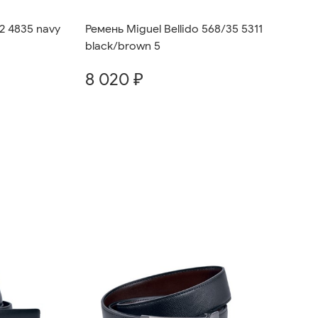
2 4835 navy
Ремень Miguel Bellido 568/35 5311
black/brown 5
8 020 ₽