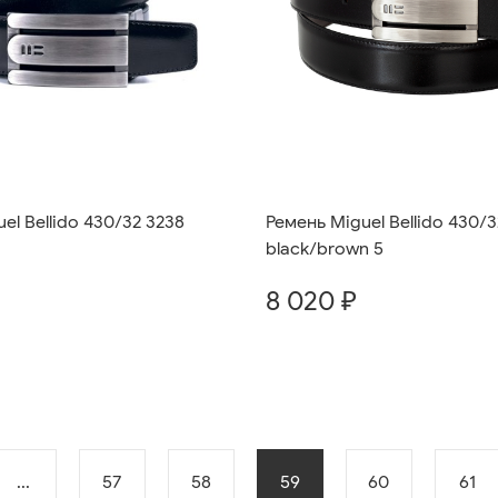
el Bellido 430/32 3238
Ремень Miguel Bellido 430/3
black/brown 5
8 020 ₽
...
57
58
59
60
61