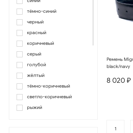
синий
тёмно-синий
черный
красный
коричневый
серый
Ремень Migu
голубой
black/navy
жёлтый
8 020 ₽
тёмно-коричневый
светло-коричневый
рыжий
серо-коричневый
1
светло-голубой