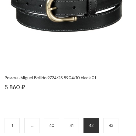
Ремень Miguel Bellido 9724/25 8904/10 black 01
5 860 ₽
1
...
40
41
42
43