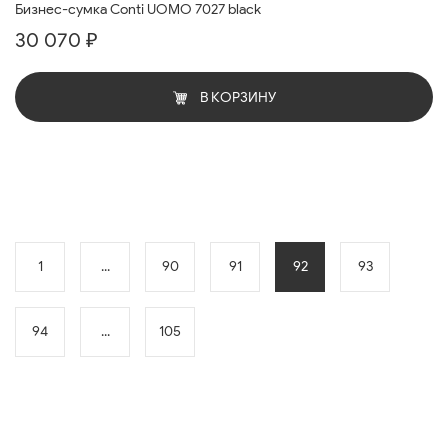
Бизнес-сумка Conti UOMO 7027 black
30 070 ₽
В КОРЗИНУ
1
...
90
91
92
93
94
...
105