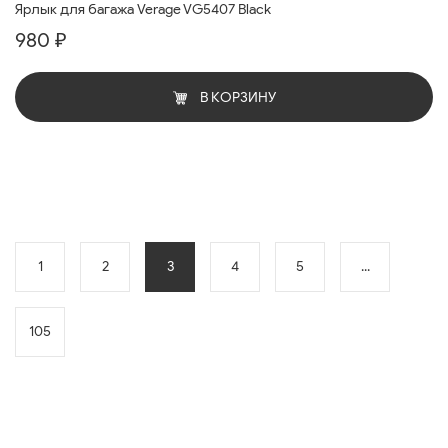
Ярлык для багажа Verage VG5407 Black
980 ₽
В КОРЗИНУ
1
2
3
4
5
...
105