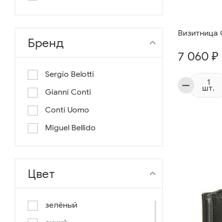
длина 130
длина 135
Визитница G
Бренд
7 060 ₽
Sergio Belotti
шт.
Gianni Conti
Conti Uomo
Miguel Bellido
Цвет
зелёный