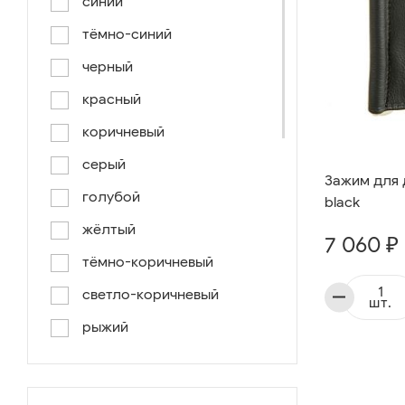
синий
тёмно-синий
черный
красный
коричневый
серый
Зажим для д
голубой
black
жёлтый
7 060 ₽
тёмно-коричневый
светло-коричневый
шт.
рыжий
серо-коричневый
светло-голубой