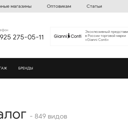
чные магазины
Оптовикам
Статьи
лефон
Эксклюзивный представи
 925 275-05-11
в России торговой марки
«Gianni Conti»
ГАЖ
БРЕНДЫ
алог
- 849 видов