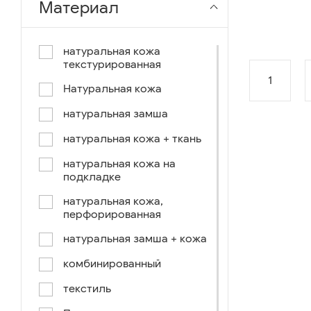
Материал
чёрный-коричневый
чёрный-синий
натуральная кожа
текстурированная
комбинированный
1
Натуральная кожа
коричнево-зеленый
натуральная замша
коричневый-синий
натуральная кожа + ткань
коричневый/светло-
коричневый
натуральная кожа на
подкладке
коричневый /ручное окраш.-
оранж, зеленый, голубой
натуральная кожа,
перфорированная
синий/черный
натуральная замша + кожа
коричневый /ручное окраш.-
оранж, зеленый, желтый
комбинированный
синий/белый
текстиль