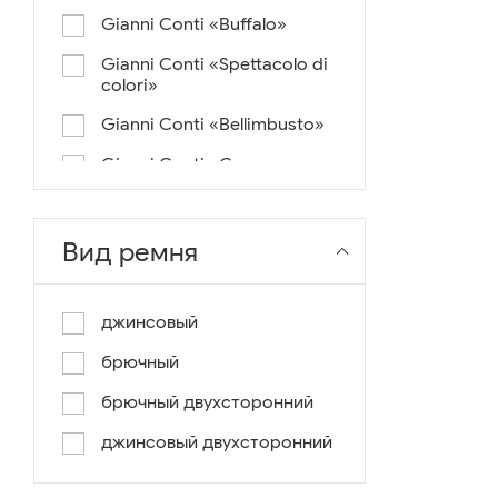
Gianni Conti «Buffalo»
Gianni Conti «Spettacolo di
colori»
Gianni Conti «Bellimbusto»
Gianni Conti «Corazza»
Gianni Conti «Vintage»
Gianni Conti «Lusso e un
Вид ремня
pochino di colore»
Gianni Conti «Antico»
джинсовый
Miguel Bellido «Melbourne»
брючный
Miguel Bellido «Sport»
брючный двухсторонний
Miguel Bellido «Design»
джинсовый двухсторонний
Miguel Bellido «Praga»