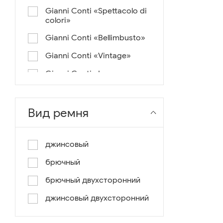
Gianni Conti «Spettacolo di
colori»
Gianni Conti «Bellimbusto»
Gianni Conti «Vintage»
Gianni Conti «Lusso e un
pochino di colore»
Gianni Conti «Antico»
Вид ремня
Miguel Bellido «Melbourne»
Miguel Bellido «Sport»
джинсовый
Miguel Bellido «Design»
брючный
Miguel Bellido «Praga»
брючный двухсторонний
Gianni Conti «Canva»
джинсовый двухсторонний
Gianni Conti «Modern»