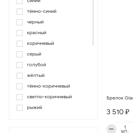
синий
тёмно-синий
черный
красный
коричневый
серый
голубой
жёлтый
тёмно-коричневый
светло-коричневый
Брелок Gian
рыжий
3 510 ₽
серо-коричневый
светло-голубой
шт.