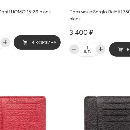
onti UOMO 15-39 black
Портмоне Sergio Belotti 75
black
3 400 ₽
В КОРЗИНУ
В
шт.