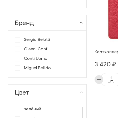
длина 130
длина 135
Бренд
Sergio Belotti
Gianni Conti
Картхолдер 
Conti Uomo
3 420 ₽
Miguel Bellido
шт.
Цвет
зелёный