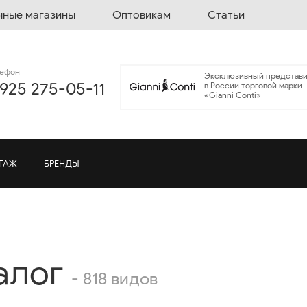
чные магазины
Оптовикам
Статьи
лефон
Эксклюзивный представи
 925 275-05-11
в России торговой марки
«Gianni Conti»
ГАЖ
БРЕНДЫ
алог
- 818 видов