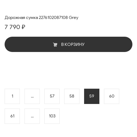
Дорожная сумка 2276102087108 Grey
7 790 ₽
В КОРЗИНУ
1
...
57
58
59
60
61
...
103