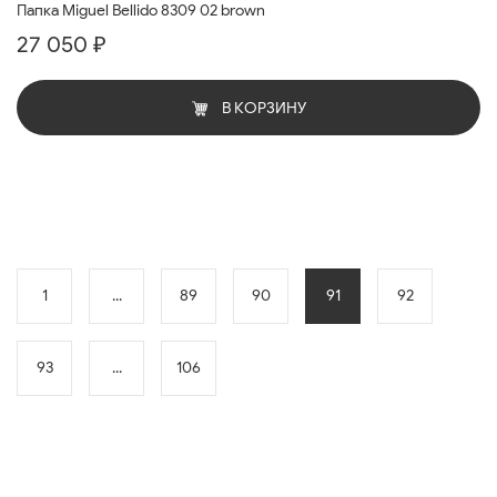
Папка Miguel Bellido 8309 02 brown
27 050 ₽
В КОРЗИНУ
1
...
89
90
91
92
93
...
106