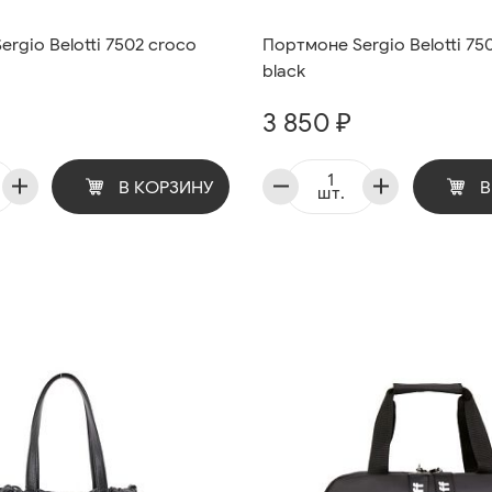
rgio Belotti 7502 croco
Портмоне Sergio Belotti 75
black
3 850 ₽
В КОРЗИНУ
В
шт.