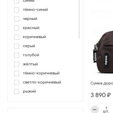
синий
тёмно-синий
черный
красный
коричневый
серый
голубой
жёлтый
тёмно-коричневый
светло-коричневый
Сумка доро
рыжий
3 890 ₽
серо-коричневый
светло-голубой
шт.