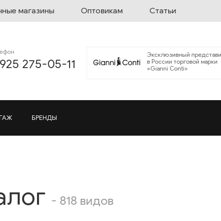
чные магазины
Оптовикам
Статьи
лефон
Эксклюзивный представи
 925 275-05-11
в России торговой марки
«Gianni Conti»
ГАЖ
БРЕНДЫ
алог
- 818 видов