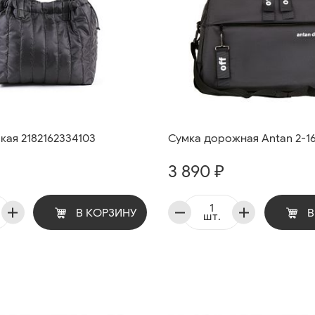
кая 2182162334103
Сумка дорожная Antan 2-16
3 890 ₽
В КОРЗИНУ
В
шт.