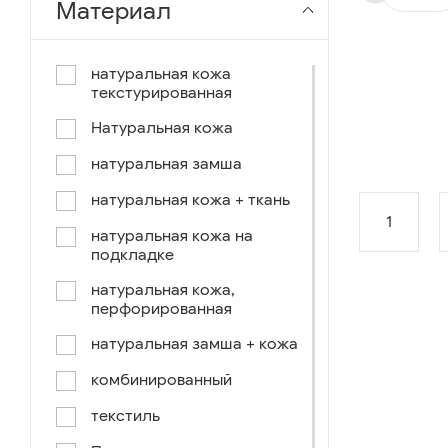
Материал
чёрный-коричневый
чёрный-синий
натуральная кожа
текстурированная
комбинированный
Натуральная кожа
коричнево-зеленый
натуральная замша
коричневый-синий
натуральная кожа + ткань
коричневый/светло-
коричневый
1
натуральная кожа на
подкладке
коричневый /ручное окраш.-
оранж, зеленый, голубой
натуральная кожа,
перфорированная
синий/черный
натуральная замша + кожа
коричневый /ручное окраш.-
оранж, зеленый, желтый
комбинированный
синий/белый
текстиль