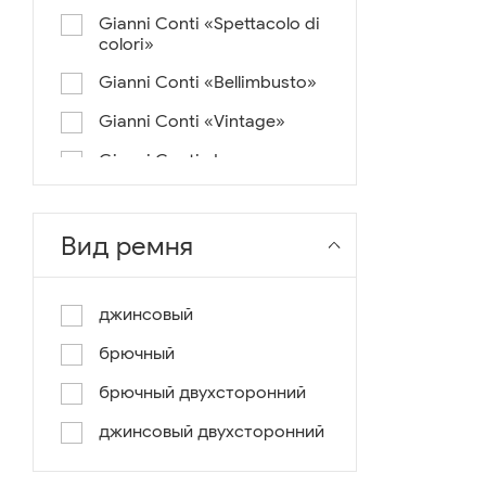
Gianni Conti «Spettacolo di
colori»
Gianni Conti «Bellimbusto»
Gianni Conti «Vintage»
Gianni Conti «Lusso e un
pochino di colore»
Gianni Conti «Antico»
Вид ремня
Miguel Bellido «Melbourne»
Miguel Bellido «Sport»
джинсовый
Miguel Bellido «Design»
брючный
Miguel Bellido «Praga»
брючный двухсторонний
Gianni Conti «Canva»
джинсовый двухсторонний
Gianni Conti «Modern»