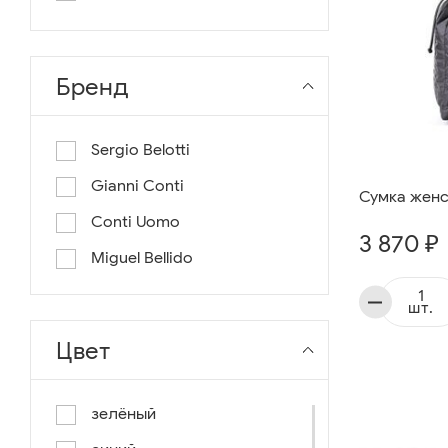
длина 130
длина 135
Бренд
Sergio Belotti
Gianni Conti
Сумка женс
Conti Uomo
3 870 ₽
Miguel Bellido
шт.
Цвет
зелёный