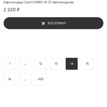
Картхолдер Conti UOMO 15-37 dark burgundy
2 220 ₽
В КОРЗИНУ
1
...
12
13
14
15
16
...
100