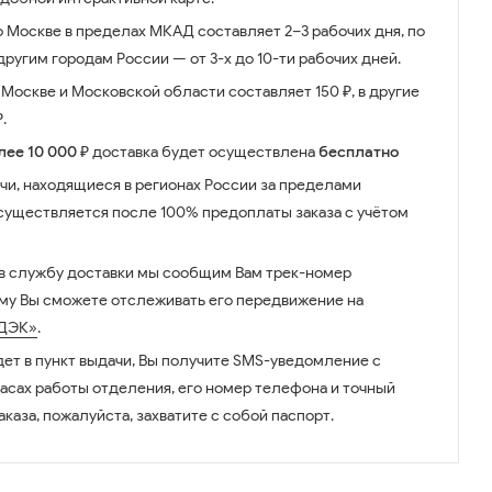
о Москве в пределах МКАД составляет 2–3 рабочих дня, по
ругим городам России — от 3-х до 10-ти рабочих дней.
Москве и Московской области составляет 150 ₽, в другие
.
лее 10 000 ₽
доставка будет осуществлена
бесплатно
чи, находящиеся в регионах России за пределами
существляется после 100% предоплаты заказа с учётом
 в службу доставки мы сообщим Вам трек-номер
ому Вы сможете отслеживать его передвижение на
ДЭК»
.
дет в пункт выдачи, Вы получите SMS-уведомление с
часах работы отделения, его номер телефона и точный
аказа, пожалуйста, захватите с собой паспорт.