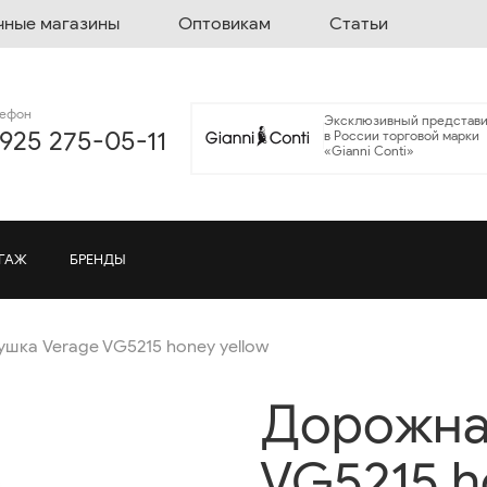
чные магазины
Оптовикам
Статьи
лефон
Эксклюзивный представи
 925 275-05-11
в России торговой марки
«Gianni Conti»
ГАЖ
БРЕНДЫ
шка Verage VG5215 honey yellow
Дорожна
VG5215 h