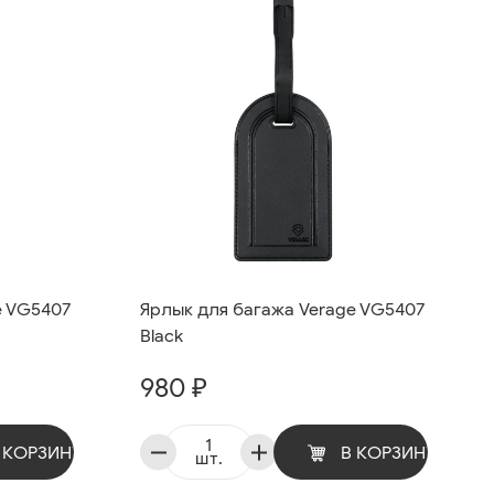
e VG5407
Ярлык для багажа Verage VG5407
Black
980 ₽
 КОРЗИНУ
В КОРЗИНУ
шт.