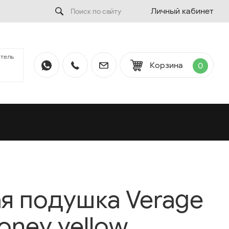
Личный кабинет
тель
Корзина
0
я подушка Verage
oney yellow