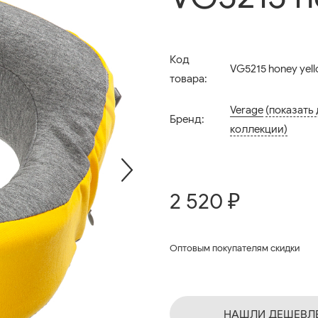
Код
VG5215 honey yel
товара:
Verage
(показать
Бренд:
коллекции)
2 520 ₽
Оптовым покупателям скидки
НАШЛИ ДЕШЕВЛ