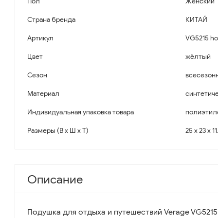
Пол
Женский
Страна бренда
КИТАЙ
Артикул
VG5215 ho
Цвет
жёлтый
Сезон
всесезон
Материал
синтетич
Индивидуальная упаковка товара
полиэтил
Размеры (В x Ш x Т)
25 x 23 x 1
Описание
Подушка для отдыха и путешествий Verage VG5215