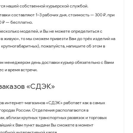
ся нашей собственной курьерской службой.
авки составляют 1–3 рабочих дня, стоимость — 300 ₽, при
00 ₽ — бесплатно.
несколько моделей, и Вы не можете определиться с
 «в живую», то мы сможем привезти Вам до трёх изделий на
 крупногабаритных), пожалуйста, напишите об этом в
им менеджером день доставки курьер обязательно с Вами
ес и время встречи.
 заказов «СДЭК»
ов интернет-магазинов «СДЭК» работает как в самых
 городах России. Отделения располагаются в
ах, вблизи крупных транспортных развязок и торговых
айший к Вам пункт выдачи Вы сможете в момент
удобной интерактивной карте.