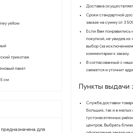
Доставка осуществляет
Сроки стандартной дост
заказе на сумму от 3 5
ney yellow
Если Вам понравились 
покупкой, не увидев их
ный
выбор (за исключением
комментарии к заказу.
еский трикотаж
В согласованный с наш
еновый пакет
свяжется и уточнит адр
1.5 см
Пункты выдачи
Служба доставки товар
больших, так и в малых
густонаселенных район
центров. Выбрать ближ
 предназначена для
оформления заказа на 