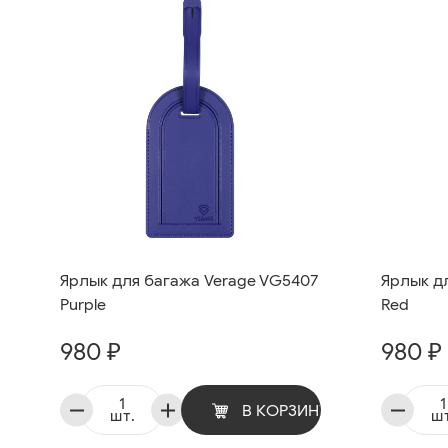
Ярлык для багажа Verage VG5407
Ярлык д
Purple
Red
980 ₽
980 ₽
В КОРЗИНУ
шт.
шт