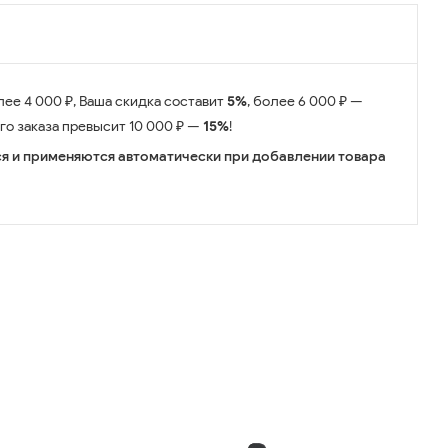
лее 4 000 ₽, Ваша скидка составит
5%
, более 6 000 ₽ —
его заказа превысит 10 000 ₽ —
15%
!
я и применяются автоматически при добавлении товара