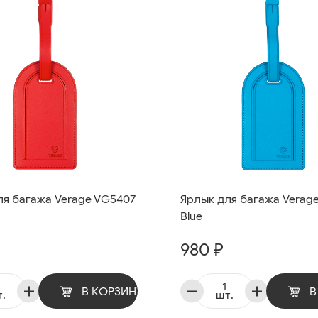
ля багажа Verage VG5407
Ярлык для багажа Verag
Blue
980 ₽
В КОРЗИНУ
В
.
шт.