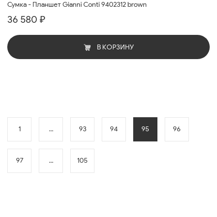
Сумка - Планшет Gianni Conti 9402312 brown
36 580 ₽
В КОРЗИНУ
1
...
93
94
95
96
97
...
105