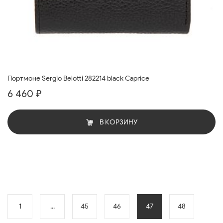
Портмоне Sergio Belotti 282214 black Caprice
6 460 ₽
В КОРЗИНУ
1
...
45
46
47
48