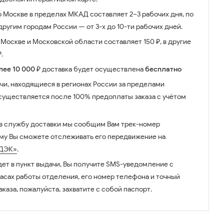
о Москве в пределах МКАД составляет 2–3 рабочих дня, по
ругим городам России — от 3-х до 10-ти рабочих дней.
Москве и Московской области составляет 150 ₽, в другие
.
лее 10 000 ₽
доставка будет осуществлена
бесплатно
чи, находящиеся в регионах России за пределами
существляется после 100% предоплаты заказа с учётом
 в службу доставки мы сообщим Вам трек-номер
ому Вы сможете отслеживать его передвижение на
ДЭК»
.
дет в пункт выдачи, Вы получите SMS-уведомление с
часах работы отделения, его номер телефона и точный
аказа, пожалуйста, захватите с собой паспорт.