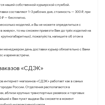
ся нашей собственной курьерской службой.
авки составляют 1–3 рабочих дня, стоимость — 300 ₽, при
00 ₽ — бесплатно.
несколько моделей, и Вы не можете определиться с
 «в живую», то мы сможем привезти Вам до трёх изделий на
 крупногабаритных), пожалуйста, напишите об этом в
им менеджером день доставки курьер обязательно с Вами
ес и время встречи.
 заказов «СДЭК»
ов интернет-магазинов «СДЭК» работает как в самых
 городах России. Отделения располагаются в
ах, вблизи крупных транспортных развязок и торговых
айший к Вам пункт выдачи Вы сможете в момент
удобной интерактивной карте.