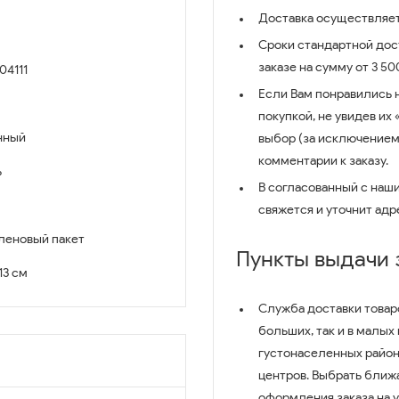
Доставка осуществляет
Сроки стандартной дост
заказе на сумму от 3 5
04111
Если Вам понравились 
покупкой, не увидев их
нный
выбор (за исключением
комментарии к заказу.
ь
В согласованный с наш
свяжется и уточнит адр
леновый пакет
Пункты выдачи
 13 см
Служба доставки товар
больших, так и в малых
густонаселенных район
центров. Выбрать ближ
оформления заказа на 