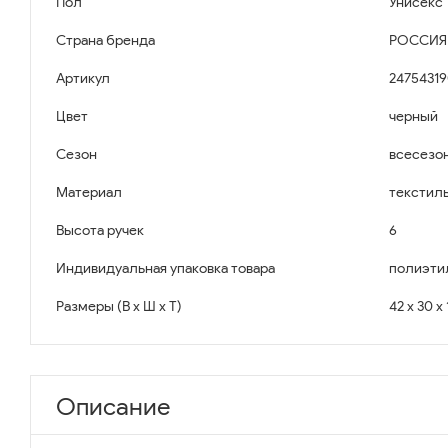
Пол
Унисекс
Страна бренда
РОССИЯ
Артикул
24754319
Цвет
черный
Сезон
всесезо
Материал
текстил
Высота ручек
6
Индивидуальная упаковка товара
полиэти
Размеры (В x Ш x Т)
42 x 30 x
Описание