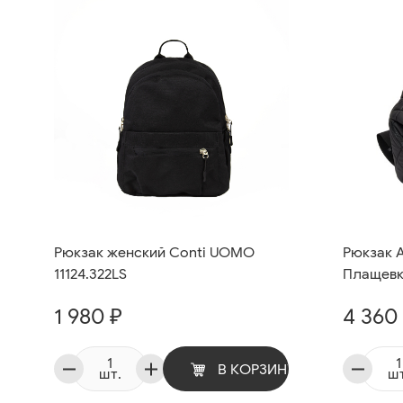
Рюкзак женский Conti UOMO
Рюкзак A
11124.322LS
Плащев
1 980 ₽
4 360
В КОРЗИНУ
шт.
шт