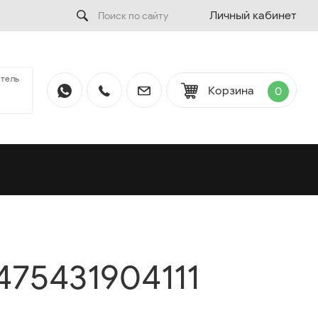
Личный кабинет
тель
Корзина
0
475431904111