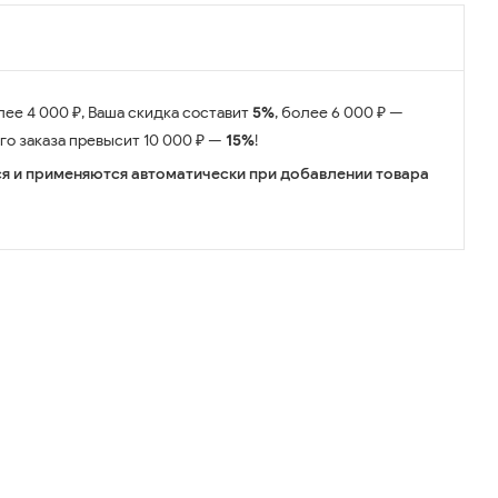
лее 4 000 ₽, Ваша скидка составит
5%
, более 6 000 ₽ —
его заказа превысит 10 000 ₽ —
15%
!
я и применяются автоматически при добавлении товара