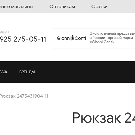
чные магазины
Оптовикам
Статьи
лефон
Эксклюзивный представи
 925 275-05-11
в России торговой марки
«Gianni Conti»
ГАЖ
БРЕНДЫ
Рюкзак 2475431904111
Рюкзак 2