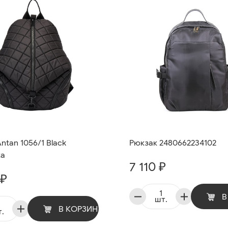
ntan 1056/1 Black
Рюкзак 2480662234102
ка
7 110 ₽
 ₽
В
шт.
В КОРЗИНУ
.