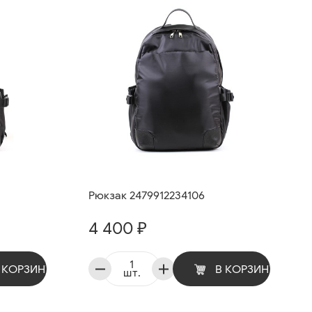
Рюкзак 2479912234106
4 400 ₽
 КОРЗИНУ
В КОРЗИНУ
шт.