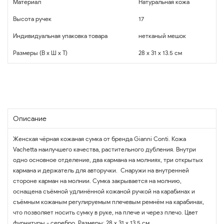
Материал
Натуральная кожа
Высота ручек
17
Индивидуальная упаковка товара
нетканый мешок
Размеры (В x Ш x Т)
28 x 31 x 13.5 см
Описание
Женская чёрная кожаная сумка от бренда Gianni Conti. Кожа
Vachetta наилучшего качества, растительного дубления. Внутри
одно основное отделение, два кармана на молниях, три открытых
кармана и держатель для авторучки. Снаружи на внутренней
стороне карман на молнии. Сумка закрывается на молнию,
оснащена съёмной удлинённой кожаной ручкой на карабинах и
съёмным кожаным регулируемым плечевым ремнём на карабинах,
что позволяет носить сумку в руке, на плече и через плечо. Цвет
фурнитуры - серебро. Размеры: 28 х 31 х 13,5 см.