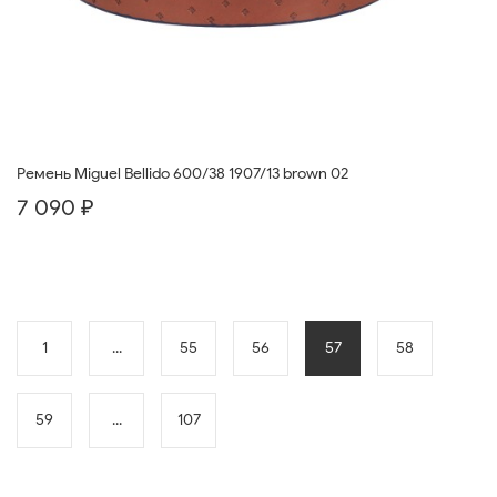
Ремень Miguel Bellido 600/38 1907/13 brown 02
7 090 ₽
1
...
55
56
57
58
59
...
107