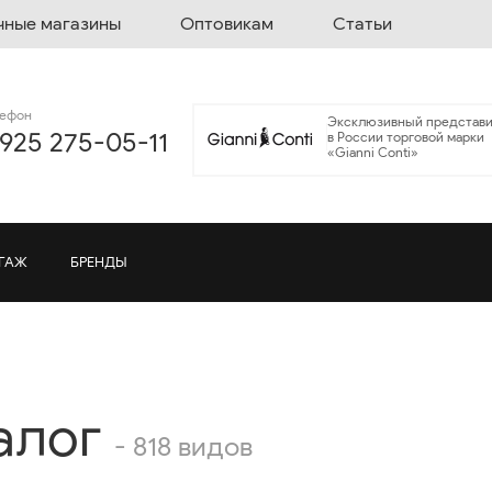
чные магазины
Оптовикам
Статьи
лефон
Эксклюзивный представи
 925 275-05-11
в России торговой марки
«Gianni Conti»
ГАЖ
БРЕНДЫ
алог
- 818 видов