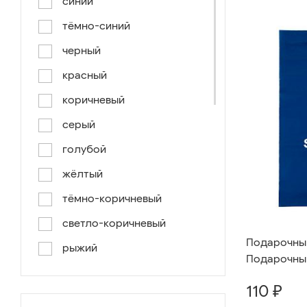
синий
тёмно-синий
черный
красный
коричневый
серый
голубой
жёлтый
тёмно-коричневый
светло-коричневый
Подарочный 
рыжий
Подарочный
серо-коричневый
110 ₽
светло-голубой