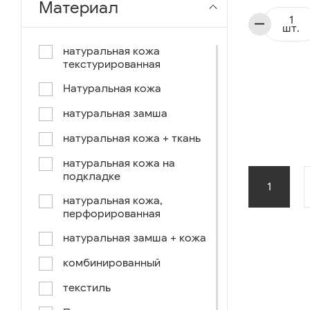
Материал
чёрный-коричневый
шт.
чёрный-синий
натуральная кожа
текстурированная
комбинированный
Натуральная кожа
коричнево-зеленый
натуральная замша
коричневый-синий
натуральная кожа + ткань
коричневый/светло-
коричневый
натуральная кожа на
подкладке
коричневый /ручное окраш.-
1
оранж, зеленый, голубой
натуральная кожа,
перфорированная
синий/черный
натуральная замша + кожа
коричневый /ручное окраш.-
оранж, зеленый, желтый
комбинированный
синий/белый
текстиль