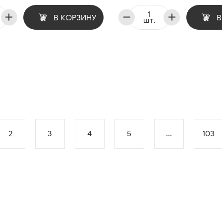
В КОРЗИНУ
В
шт.
2
3
4
5
...
103