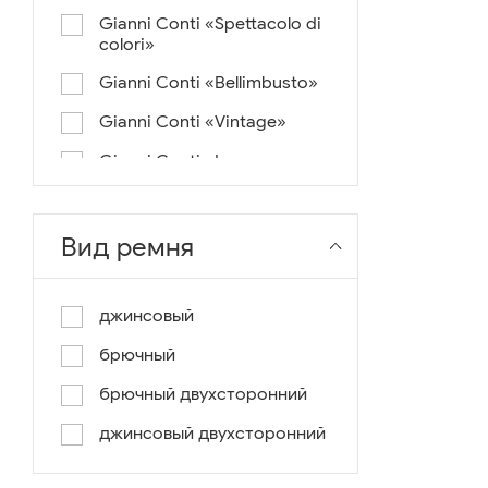
Gianni Conti «Spettacolo di
colori»
Gianni Conti «Bellimbusto»
Gianni Conti «Vintage»
Gianni Conti «Lusso e un
pochino di colore»
Gianni Conti «Antico»
Вид ремня
Miguel Bellido «Melbourne»
Miguel Bellido «Sport»
джинсовый
Miguel Bellido «Design»
брючный
Miguel Bellido «Praga»
брючный двухсторонний
Gianni Conti «Canva»
джинсовый двухсторонний
Gianni Conti «Modern»