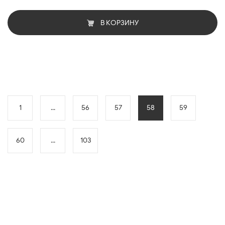
В КОРЗИНУ
1
...
56
57
58
59
60
...
103