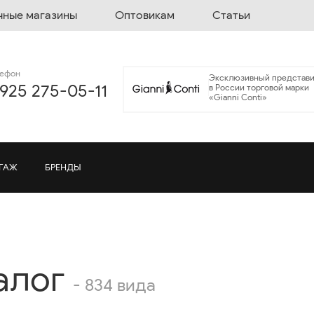
чные магазины
Оптовикам
Статьи
лефон
Эксклюзивный представи
 925 275-05-11
в России торговой марки
«Gianni Conti»
ГАЖ
БРЕНДЫ
алог
- 834 вида