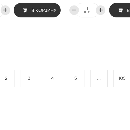
В КОРЗИНУ
В
шт.
2
3
4
5
...
105