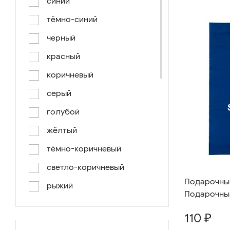
синий
тёмно-синий
черный
красный
коричневый
серый
голубой
жёлтый
тёмно-коричневый
светло-коричневый
Подарочный 
рыжий
Подарочный
серо-коричневый
110 ₽
светло-голубой