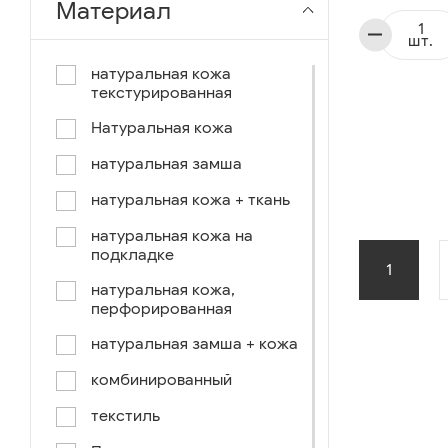
Материал
чёрный-коричневый
шт.
чёрный-синий
натуральная кожа
текстурированная
комбинированный
Натуральная кожа
коричнево-зеленый
натуральная замша
коричневый-синий
натуральная кожа + ткань
коричневый/светло-
коричневый
натуральная кожа на
подкладке
коричневый /ручное окраш.-
1
оранж, зеленый, голубой
натуральная кожа,
перфорированная
синий/черный
натуральная замша + кожа
коричневый /ручное окраш.-
оранж, зеленый, желтый
комбинированный
синий/белый
текстиль