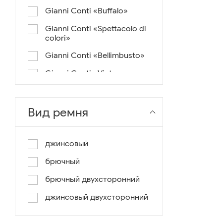
Gianni Conti «Buffalo»
Gianni Conti «Spettacolo di
colori»
Gianni Conti «Bellimbusto»
Gianni Conti «Vintage»
Gianni Conti «Lusso e un
pochino di colore»
Вид ремня
Gianni Conti «Antico»
Miguel Bellido «Melbourne»
джинсовый
Miguel Bellido «Sport»
брючный
Miguel Bellido «Design»
брючный двухсторонний
Miguel Bellido «Praga»
джинсовый двухсторонний
Gianni Conti «Canva»