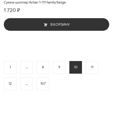
Сумка-шоппер Antan 1-111 family/beige
1 720 ₽
В КОРЗИНУ
1
...
8
9
10
11
12
...
107