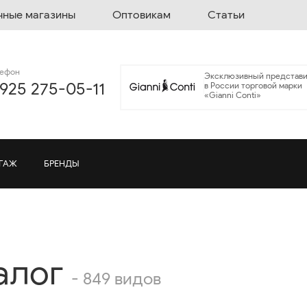
чные магазины
Оптовикам
Статьи
лефон
Эксклюзивный представи
 925 275-05-11
в России торговой марки
«Gianni Conti»
ГАЖ
БРЕНДЫ
алог
- 849 видов