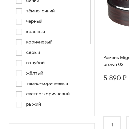
синий
тёмно-синий
черный
красный
коричневый
серый
Ремень Migu
голубой
brown 02
жёлтый
5 890 ₽
тёмно-коричневый
светло-коричневый
рыжий
серо-коричневый
1
светло-голубой