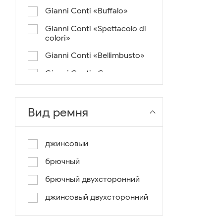
Gianni Conti «Buffalo»
Gianni Conti «Spettacolo di
colori»
Gianni Conti «Bellimbusto»
Gianni Conti «Corazza»
Gianni Conti «Vintage»
Gianni Conti «Lusso e un
Вид ремня
pochino di colore»
Gianni Conti «Antico»
джинсовый
Miguel Bellido «Melbourne»
брючный
Miguel Bellido «Sport»
брючный двухсторонний
Miguel Bellido «Design»
джинсовый двухсторонний
Miguel Bellido «Praga»