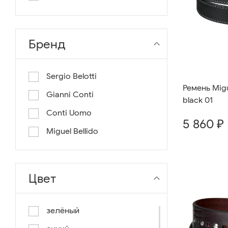
длина 130
длина 135
Бренд
Sergio Belotti
Ремень Migu
Gianni Conti
black 01
Conti Uomo
5 860 ₽
Miguel Bellido
Цвет
зелёный