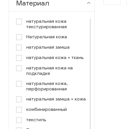
Материал
чёрный-коричневый
чёрный-синий
натуральная кожа
текстурированная
комбинированный
Натуральная кожа
коричнево-зеленый
натуральная замша
коричневый-синий
натуральная кожа + ткань
коричневый/светло-
коричневый
натуральная кожа на
подкладке
коричневый /ручное окраш.-
оранж, зеленый, голубой
натуральная кожа,
перфорированная
синий/черный
натуральная замша + кожа
коричневый /ручное окраш.-
оранж, зеленый, желтый
комбинированный
синий/белый
текстиль