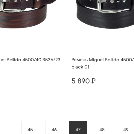
el Bellido 4500/40 3536/23
Ремень Miguel Bellido 4500
black 01
5 890 ₽
...
45
46
47
48
49