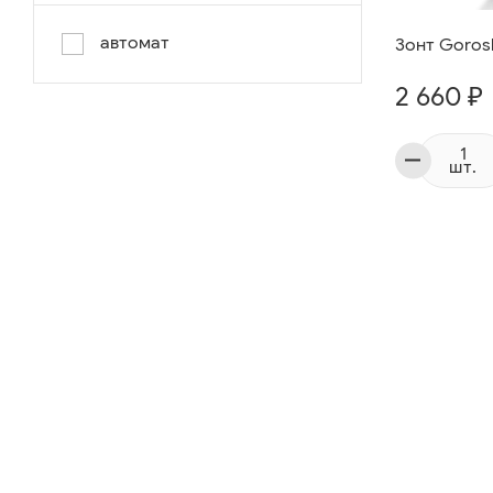
автомат
Зонт Goros
2 660 ₽
шт.