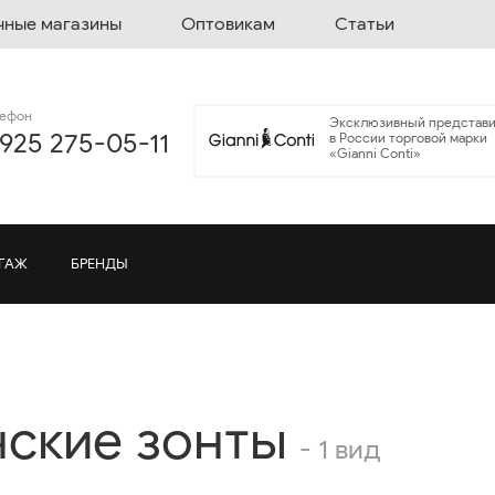
чные магазины
Оптовикам
Статьи
лефон
Эксклюзивный представи
 925 275-05-11
в России торговой марки
«Gianni Conti»
ГАЖ
БРЕНДЫ
ские зонты
- 1 вид