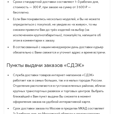
Сроки стандартной доставки составляют 1–3 рабочих дня,
стоимость — 300 ₽, при заказе на сумму от 3 500 ₽ —
бесплатно.
Если Вам понравились несколько моделей, и Вы не можете
определиться с покупкой, не увидев их «в живую», то мы
сможем привезти Вам до трёх изделий на выбор (за
исключением крупногабаритных), пожалуйста, напишите об
этом в комментарии к заказу.
В согласованный с нашим менеджером день доставки курьер
обязательно с Вами свяжется и уточнит адрес и время встречи.
Пункты выдачи заказов «СДЭК»
Служба доставки товаров интернет-магазинов «СДЭК»
работает как в самых больших, так и в малых городах России.
Отделения располагаются в густонаселенных районах, вблизи
крупных транспортных развязок и торговых центров. Выбрать
ближайший к Вам пункт выдачи Вы сможете в момент
оформления заказа на удобной интерактивной карте.
Срок доставки заказа по Москве в пределах МКАД составляет
2–3 рабочих дня, по Московской области и другим городам