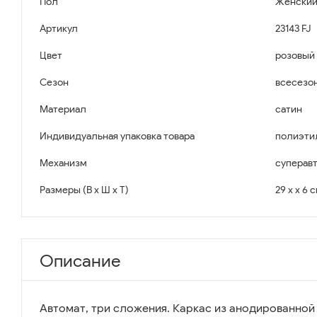
Пол
Женски
Артикул
23143 FJ
Цвет
розовый
Сезон
всесезо
Материал
сатин
Индивидуальная упаковка товара
полиэти
Механизм
суперав
Размеры (В x Ш x Т)
29 x x 6 
Описание
Автомат, три сложения. Каркас из анодированной