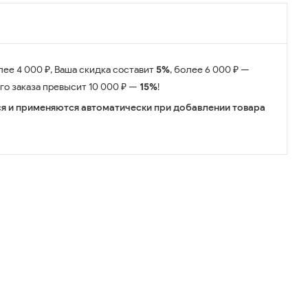
лее 4 000 ₽, Ваша скидка составит
5%
, более 6 000 ₽ —
его заказа превысит 10 000 ₽ —
15%
!
я и применяются автоматически при добавлении товара