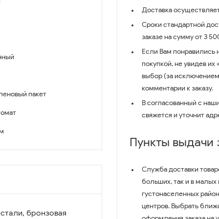
й
Доставка осуществляет
Сроки стандартной дост
заказе на сумму от 3 5
Если Вам понравились 
нный
покупкой, не увидев их
выбор (за исключением
комментарии к заказу.
леновый пакет
В согласованный с наш
томат
свяжется и уточнит адр
см
Пункты выдачи
Служба доставки товар
больших, так и в малых
густонаселенных район
центров. Выбрать ближ
 стали, бронзовая
оформления заказа на 