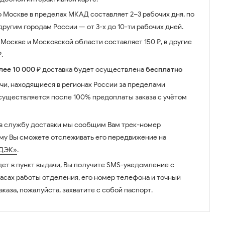
о Москве в пределах МКАД составляет 2–3 рабочих дня, по
ругим городам России — от 3-х до 10-ти рабочих дней.
Москве и Московской области составляет 150 ₽, в другие
.
лее 10 000 ₽
доставка будет осуществлена
бесплатно
чи, находящиеся в регионах России за пределами
существляется после 100% предоплаты заказа с учётом
 в службу доставки мы сообщим Вам трек-номер
ому Вы сможете отслеживать его передвижение на
ДЭК»
.
дет в пункт выдачи, Вы получите SMS-уведомление с
часах работы отделения, его номер телефона и точный
аказа, пожалуйста, захватите с собой паспорт.