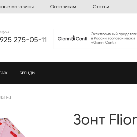
чные магазины
Оптовикам
Статьи
лефон
Эксклюзивный представи
 925 275-05-11
в России торговой марки
«Gianni Conti»
ГАЖ
БРЕНДЫ
143 FJ
Зонт Flior