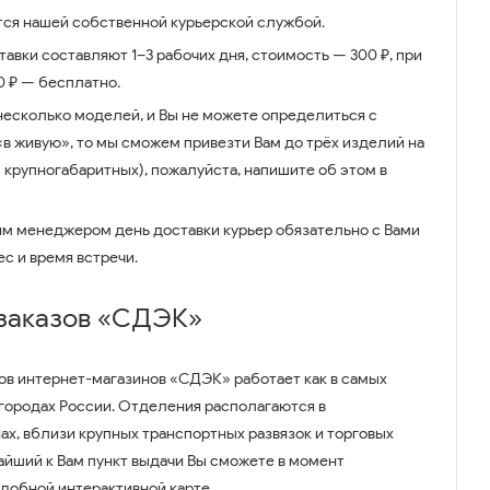
ся нашей собственной курьерской службой.
авки составляют 1–3 рабочих дня, стоимость — 300 ₽, при
00 ₽ — бесплатно.
несколько моделей, и Вы не можете определиться с
 «в живую», то мы сможем привезти Вам до трёх изделий на
 крупногабаритных), пожалуйста, напишите об этом в
им менеджером день доставки курьер обязательно с Вами
ес и время встречи.
 заказов «СДЭК»
ов интернет-магазинов «СДЭК» работает как в самых
 городах России. Отделения располагаются в
ах, вблизи крупных транспортных развязок и торговых
айший к Вам пункт выдачи Вы сможете в момент
удобной интерактивной карте.