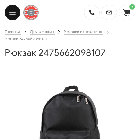
0
Главная
Для женщин
Рюкзаки из текстиля
Рюкзак 2475662098107
Рюкзак 2475662098107