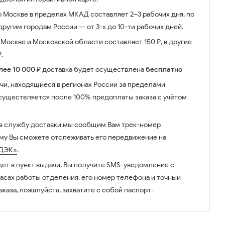
о Москве в пределах МКАД составляет 2–3 рабочих дня, по
ругим городам России — от 3-х до 10-ти рабочих дней.
Москве и Московской области составляет 150 ₽, в другие
.
лее 10 000 ₽
доставка будет осуществлена
бесплатно
чи, находящиеся в регионах России за пределами
существляется после 100% предоплаты заказа с учётом
 в службу доставки мы сообщим Вам трек-номер
ому Вы сможете отслеживать его передвижение на
ДЭК»
.
дет в пункт выдачи, Вы получите SMS-уведомление с
часах работы отделения, его номер телефона и точный
аказа, пожалуйста, захватите с собой паспорт.