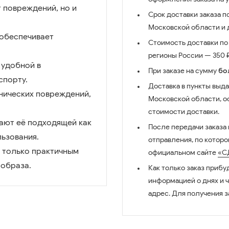
 повреждений, но и
Срок доставки заказа п
Московской области и д
 обеспечивает
Стоимость доставки по 
регионы России — 350 ₽
 удобной в
При заказе на сумму
бо
спорту.
Доставка в пункты выда
анических повреждений,
Московской области, о
стоимости доставки.
лают её подходящей как
После передачи заказа
льзования.
отправления, по котор
е только практичным
официальном сайте
«С
 образа.
Как только заказ прибу
информацией о днях и 
адрес. Для получения з