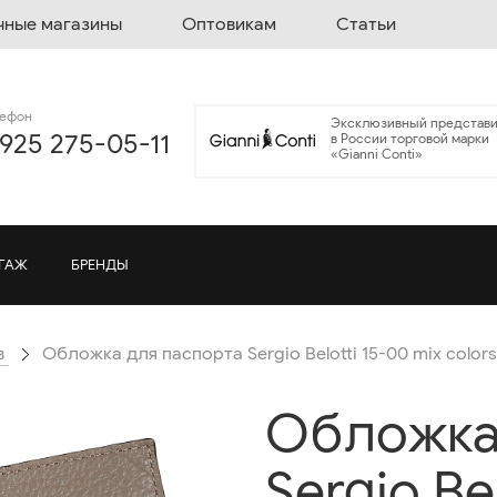
чные магазины
Оптовикам
Статьи
лефон
Эксклюзивный представи
 925 275-05-11
в России торговой марки
«Gianni Conti»
ГАЖ
БРЕНДЫ
в
Обложка для паспорта Sergio Belotti 15-00 mix colors
Обложка
Sergio Be