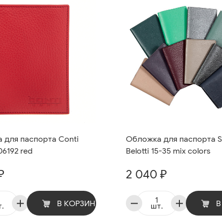
 для паспорта Conti
Обложка для паспорта S
6192 red
Belotti 15-35 mix colors
₽
2 040 ₽
В КОРЗИНУ
В
.
шт.