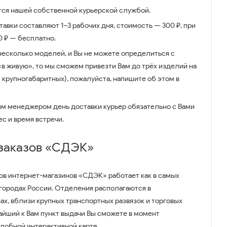
ся нашей собственной курьерской службой.
авки составляют 1–3 рабочих дня, стоимость — 300 ₽, при
00 ₽ — бесплатно.
несколько моделей, и Вы не можете определиться с
 «в живую», то мы сможем привезти Вам до трёх изделий на
 крупногабаритных), пожалуйста, напишите об этом в
им менеджером день доставки курьер обязательно с Вами
ес и время встречи.
 заказов «СДЭК»
ов интернет-магазинов «СДЭК» работает как в самых
 городах России. Отделения располагаются в
ах, вблизи крупных транспортных развязок и торговых
айший к Вам пункт выдачи Вы сможете в момент
удобной интерактивной карте.