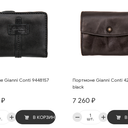
 Gianni Conti 9448157
Портмоне Gianni Conti 4
black
 ₽
7 260 ₽
В КОРЗИНУ
В
.
шт.