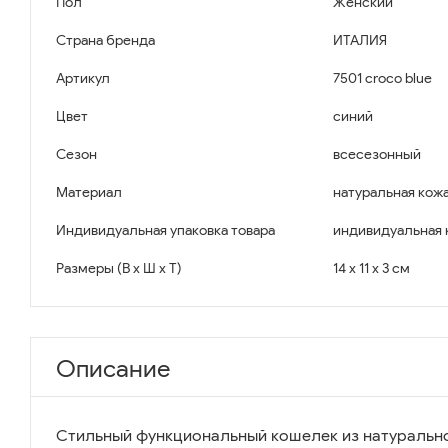
Пол
Женский
Страна бренда
ИТАЛИЯ
Артикул
7501 croco blue
Цвет
синий
Сезон
всесезонный
Материал
натуральная кожа
Индивидуальная упаковка товара
индивидуальная 
Размеры (В x Ш x Т)
14 x 11 x 3 см
Описание
Стильный функциональный кошелек из натурально