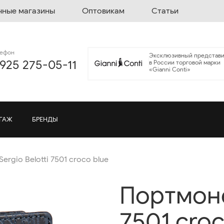
чные магазины
Оптовикам
Статьи
лефон
Эксклюзивный представи
 925 275-05-11
в России торговой марки
«Gianni Conti»
ГАЖ
БРЕНДЫ
ergio Belotti 7501 croco blue
Портмоне 
7501 croc