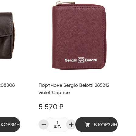
208308
Портмоне Sergio Belotti 285212
violet Caprice
5 570 ₽
 КОРЗИНУ
В КОРЗИНУ
шт.