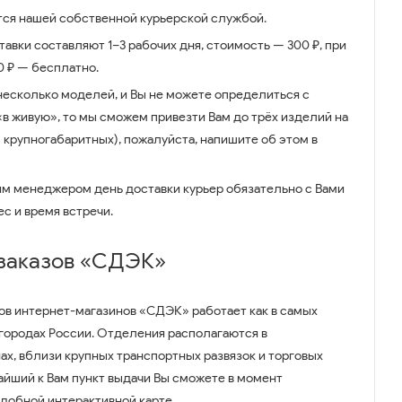
ся нашей собственной курьерской службой.
авки составляют 1–3 рабочих дня, стоимость — 300 ₽, при
00 ₽ — бесплатно.
несколько моделей, и Вы не можете определиться с
 «в живую», то мы сможем привезти Вам до трёх изделий на
 крупногабаритных), пожалуйста, напишите об этом в
им менеджером день доставки курьер обязательно с Вами
ес и время встречи.
 заказов «СДЭК»
ов интернет-магазинов «СДЭК» работает как в самых
 городах России. Отделения располагаются в
ах, вблизи крупных транспортных развязок и торговых
айший к Вам пункт выдачи Вы сможете в момент
удобной интерактивной карте.