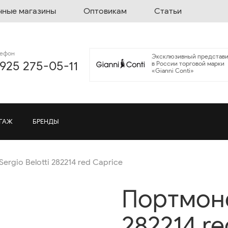
чные магазины
Оптовикам
Статьи
лефон
Эксклюзивный представи
 925 275-05-11
в России торговой марки
«Gianni Conti»
ГАЖ
БРЕНДЫ
ergio Belotti 282214 red Caprice
Портмоне 
282214 re