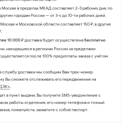
о Москве в пределах МКАД составляет 2–3 рабочих дня, по
ругим городам России — от 3-х до 10-ти рабочих дней.
Москве и Московской области составляет 150 ₽, в другие
.
лее 10 000 ₽
доставка будет осуществлена
бесплатно
чи, находящиеся в регионах России за пределами
существляется после 100% предоплаты заказа с учётом
 в службу доставки мы сообщим Вам трек-номер
ому Вы сможете отслеживать его передвижение на
ДЭК»
.
дет в пункт выдачи, Вы получите SMS-уведомление с
часах работы отделения, его номер телефона и точный
аказа, пожалуйста, захватите с собой паспорт.