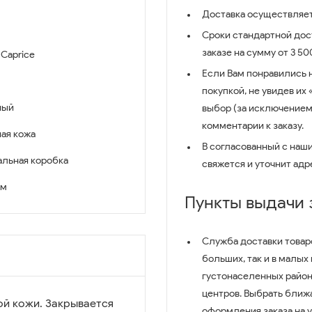
Доставка осуществляет
Сроки стандартной дост
заказе на сумму от 3 5
 Caprice
Если Вам понравились 
покупкой, не увидев их
ный
выбор (за исключением
комментарии к заказу.
ая кожа
В согласованный с наш
льная коробка
свяжется и уточнит адр
см
Пункты выдачи
Служба доставки товар
больших, так и в малых
густонаселенных район
центров. Выбрать ближ
й кожи. Закрывается
оформления заказа на 