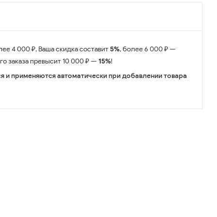
лее 4 000 ₽, Ваша скидка составит
5%
, более 6 000 ₽ —
его заказа превысит 10 000 ₽ —
15%
!
я и применяются автоматически при добавлении товара