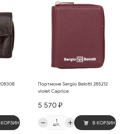
208308
Портмоне Sergio Belotti 285212
violet Caprice
5 570 ₽
 КОРЗИНУ
В КОРЗИНУ
шт.