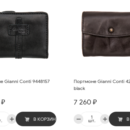
 Gianni Conti 9448157
Портмоне Gianni Conti 4
black
 ₽
7 260 ₽
В КОРЗИНУ
В
.
шт.