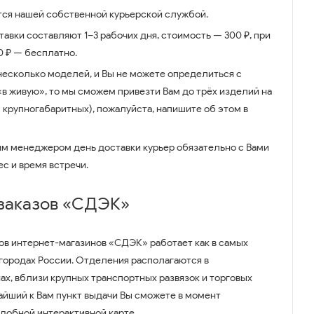
ся нашей собственной курьерской службой.
авки составляют 1–3 рабочих дня, стоимость — 300 ₽, при
00 ₽ — бесплатно.
несколько моделей, и Вы не можете определиться с
 «в живую», то мы сможем привезти Вам до трёх изделий на
 крупногабаритных), пожалуйста, напишите об этом в
им менеджером день доставки курьер обязательно с Вами
ес и время встречи.
 заказов «СДЭК»
ов интернет-магазинов «СДЭК» работает как в самых
 городах России. Отделения располагаются в
ах, вблизи крупных транспортных развязок и торговых
айший к Вам пункт выдачи Вы сможете в момент
удобной интерактивной карте.