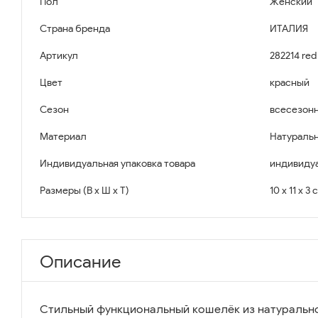
Пол
Женский
Страна бренда
ИТАЛИЯ
Артикул
282214 red
Цвет
красный
Сезон
всесезон
Материал
Натуральн
Индивидуальная упаковка товара
индивидуа
Размеры (В x Ш x Т)
10 x 11 x 3 
Описание
Стильный функциональный кошелёк из натурально