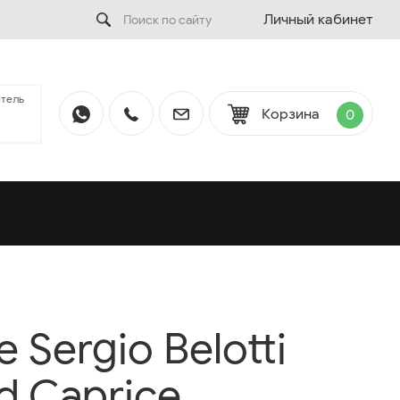
Личный кабинет
тель
Корзина
0
Sergio Belotti
d Caprice