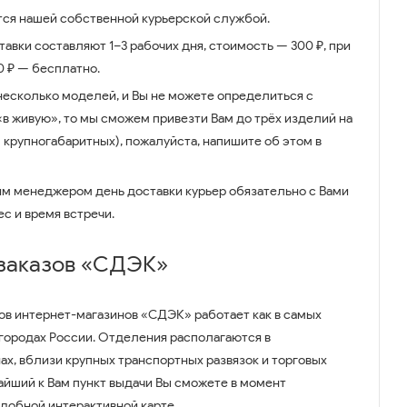
ся нашей собственной курьерской службой.
авки составляют 1–3 рабочих дня, стоимость — 300 ₽, при
00 ₽ — бесплатно.
несколько моделей, и Вы не можете определиться с
 «в живую», то мы сможем привезти Вам до трёх изделий на
 крупногабаритных), пожалуйста, напишите об этом в
им менеджером день доставки курьер обязательно с Вами
ес и время встречи.
 заказов «СДЭК»
ов интернет-магазинов «СДЭК» работает как в самых
 городах России. Отделения располагаются в
ах, вблизи крупных транспортных развязок и торговых
айший к Вам пункт выдачи Вы сможете в момент
удобной интерактивной карте.