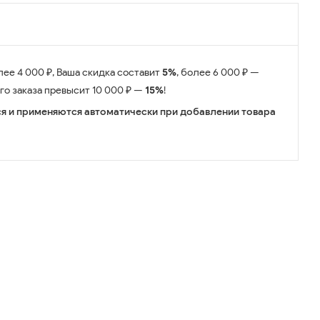
лее 4 000 ₽, Ваша скидка составит
5%
, более 6 000 ₽ —
его заказа превысит 10 000 ₽ —
15%
!
я и применяются автоматически при добавлении товара