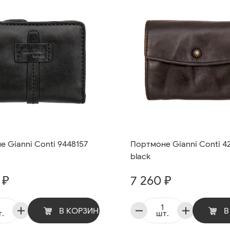
 Gianni Conti 9448157
Портмоне Gianni Conti 4
black
 ₽
7 260 ₽
В КОРЗИНУ
В
.
шт.