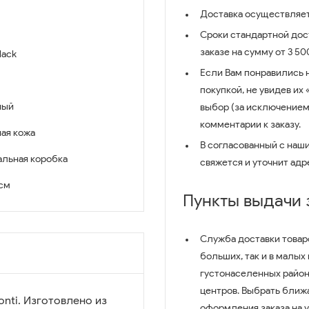
Доставка осуществляет
Сроки стандартной дост
заказе на сумму от 3 5
lack
Если Вам понравились 
покупкой, не увидев их
ный
выбор (за исключением
комментарии к заказу.
ая кожа
В согласованный с наш
льная коробка
свяжется и уточнит адр
 см
Пункты выдачи
Служба доставки товар
больших, так и в малых
густонаселенных район
центров. Выбрать ближ
nti. Изготовлено из
оформления заказа на 