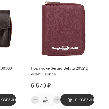
208308
Портмоне Sergio Belotti 285212
violet Caprice
5 570 ₽
 КОРЗИНУ
В КОРЗИНУ
шт.