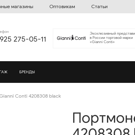
чные магазины
Оптовикам
Статьи
лефон
Эксклюзивный представи
 925 275-05-11
в России торговой марки
«Gianni Conti»
ГАЖ
БРЕНДЫ
ianni Conti 4208308 black
Портмоне
4208308 