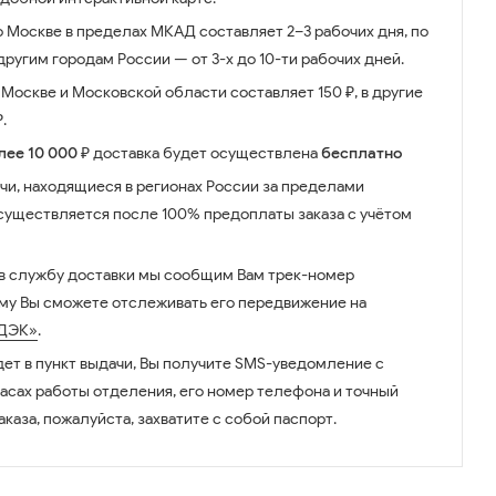
о Москве в пределах МКАД составляет 2–3 рабочих дня, по
ругим городам России — от 3-х до 10-ти рабочих дней.
Москве и Московской области составляет 150 ₽, в другие
.
лее 10 000 ₽
доставка будет осуществлена
бесплатно
чи, находящиеся в регионах России за пределами
существляется после 100% предоплаты заказа с учётом
 в службу доставки мы сообщим Вам трек-номер
ому Вы сможете отслеживать его передвижение на
ДЭК»
.
дет в пункт выдачи, Вы получите SMS-уведомление с
часах работы отделения, его номер телефона и точный
аказа, пожалуйста, захватите с собой паспорт.