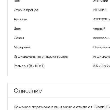
Пол
Женский
Страна бренда
ИТАЛИЯ
Артикул
4208308 b
Цвет
черный
Сезон
всесезон
Материал
Натуральн
Индивидуальная упаковка товара
индивидуа
Размеры (В x Ш x Т)
8.5 x 11 x 2
Описание
Кожаное портмоне в винтажном стиле от Gianni Co